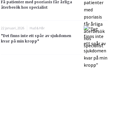
Få patienter med psoriasis får årliga
återbesök hos specialist
22 januari, 2026
Hud & Hår
”Det finns inte ett spår av sjukdomen
kvar på min kropp”