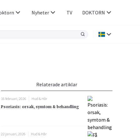
oktorn
Nyheter
TV
DOKTORN
Hjärnan & Nerver
Infektioner &
Vacciner
Hjärta & Kärl
din
e besvara
Hud & Hår
ar
n
Relaterade artiklar
Rökavvänjning
Sex & Samliv
16 februari, 2026
Hud & Hår
Rörelseapparaten
Sömn & Stress
Psoriasis: orsak, symtom & behandling
icy.
22 januari, 2026
Hud & Hår