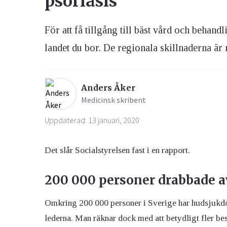
psoriasis
För att få tillgång till bäst vård och behandl
Ögon & Öron
Övervikt
landet du bor. De regionala skillnaderna är
Anders Åker
Medicinsk skribent
Uppdaterad: 13 januari, 2020
Det slår Socialstyrelsen fast i en rapport.
200 000 personer drabbade a
Omkring 200 000 personer i Sverige har hudsjukdom
lederna. Man räknar dock med att betydligt fler b