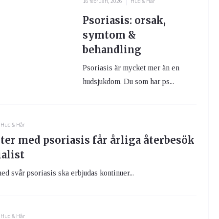
16 februari, 2026
Hud & Hår
Psoriasis: orsak,
symtom &
behandling
Psoriasis är mycket mer än en
hudsjukdom. Du som har ps...
Hud & Hår
ter med psoriasis får årliga återbesök
alist
ed svår psoriasis ska erbjudas kontinuer...
Hud & Hår