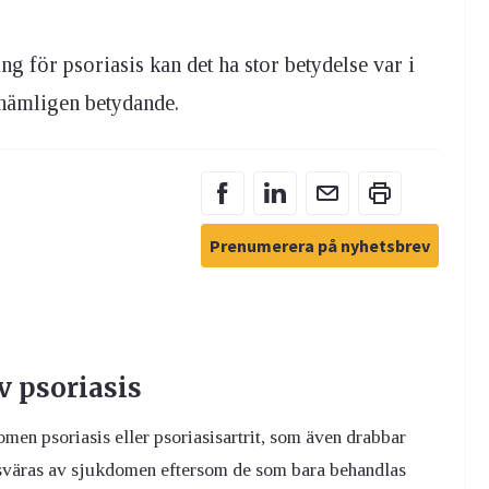
ing för psoriasis kan det ha stor betydelse var i
 nämligen betydande.
Prenumerera på nyhetsbrev
v psoriasis
en psoriasis eller psoriasisartrit, som även drabbar
esväras av sjukdomen eftersom de som bara behandlas