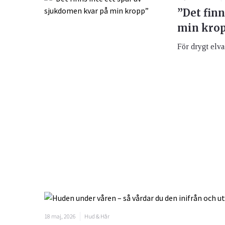
”Det finn
min kro
För drygt elva 
18 maj, 2026
Hud & Hår