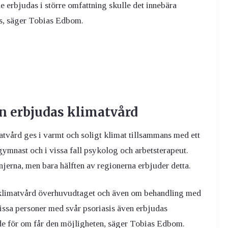
e erbjudas i större omfattning skulle det innebära
is, säger Tobias Edbom.
n erbjudas klimatvård
atvård ges i varmt och soligt klimat tillsammans med ett
ymnast och i vissa fall psykolog och arbetsterapeut.
injerna, men bara hälften av regionerna erbjuder detta.
 klimatvård överhuvudtaget och även om behandling med
issa personer med svår psoriasis även erbjudas
nde för om får den möjligheten, säger Tobias Edbom.