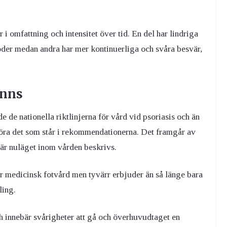
i omfattning och intensitet över tid. En del har lindriga
oder medan andra har mer kontinuerliga och svåra besvär,
inns
 de nationella riktlinjerna för vård vid psoriasis och än
föra det som står i rekommendationerna. Det framgår av
är nuläget inom vården beskrivs.
är medicinsk fotvård men tyvärr erbjuder än så länge bara
ling.
ch innebär svårigheter att gå och överhuvudtaget en