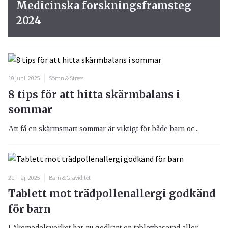
Medicinska forskningsframsteg
2024
10 juni, 2025
Sömn & Stress
8 tips för att hitta skärmbalans i
sommar
Att få en skärmsmart sommar är viktigt för både barn oc...
21 maj, 2025
Barn & Graviditet
Tablett mot trädpollenallergi godkänd
för barn
Läkemedelsverket har nu godkänt en tablettbaserad aller...