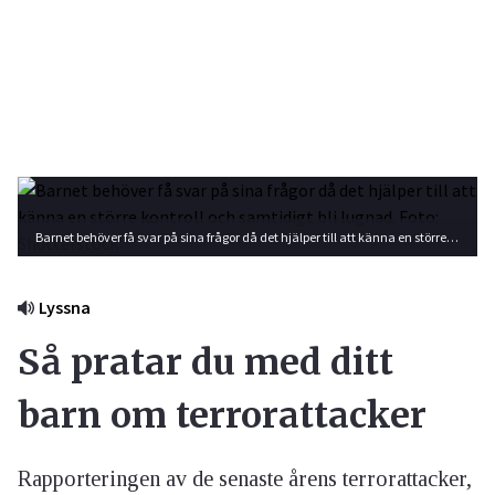
Barnet behöver få svar på sina frågor då det hjälper till att känna en större kontroll och samtidigt bli lugnad. Foto: Shutterstock
Lyssna
Så pratar du med ditt
barn om terrorattacker
Rapporteringen av de senaste årens terrorattacker,