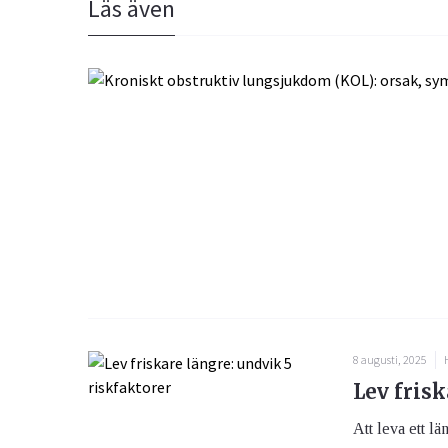
Läs även
8 augusti, 2025
Lev frisk
Att leva ett lä