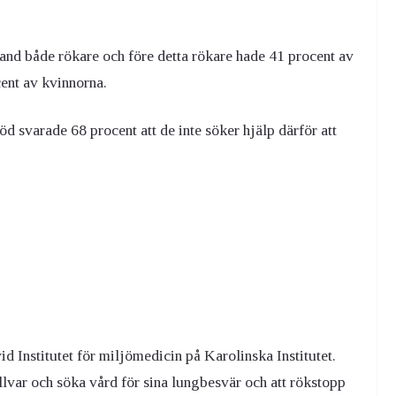
land både rökare och före detta rökare hade 41 procent av
ent av kvinnorna.
svarade 68 procent att de inte söker hjälp därför att
d Institutet för miljömedicin på Karolinska Institutet.
 allvar och söka vård för sina lungbesvär och att r
ökstopp