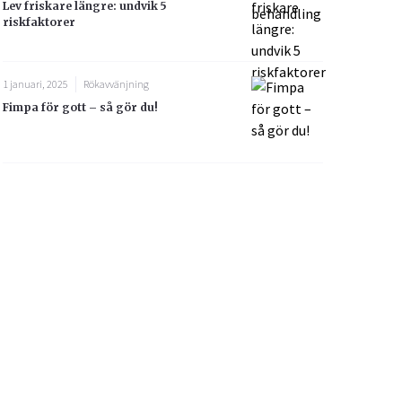
Lev friskare längre: undvik 5
riskfaktorer
1 januari, 2025
Rökavvänjning
Fimpa för gott – så gör du!