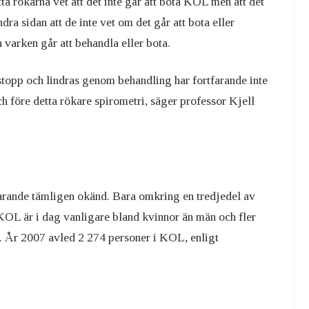
ta rökarna vet att det inte går att bota KOL men att det
ra sidan att de inte vet om det går att bota eller
varken går att behandla eller bota.
pp och lindras genom behandling har fortfarande inte
och före detta rökare spirometri, säger professor Kjell
farande tämligen okänd. Bara omkring en tredjedel av
OL är i dag vanligare bland kvinnor än män och fler
. År 2007 avled 2 274 personer i KOL, enligt