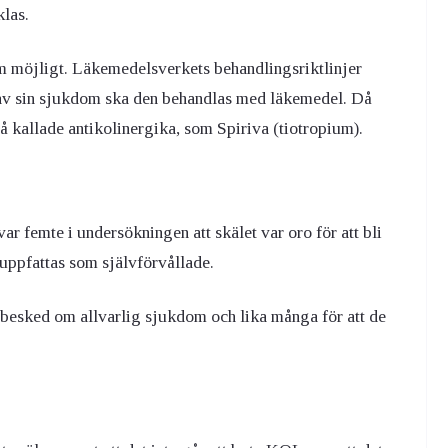
klas.
m möjligt.
Läkemedelsverkets behandlingsriktlinjer
 av sin sjukdom ska den behandlas med läkemedel. Då
så kallade antikolinergika, som Spiriva (tiotropium).
r femte i undersökningen att skälet var oro för att bli
uppfattas som självförvållade.
t besked om allvarlig sjukdom och lika många för att de