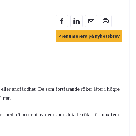
Prenumerera på nyhetsbrev
 eller andfåddhet.
De som fortfarande röker låter i högre
lutat.
ört med 56 procent av dem som slutade röka för max fem