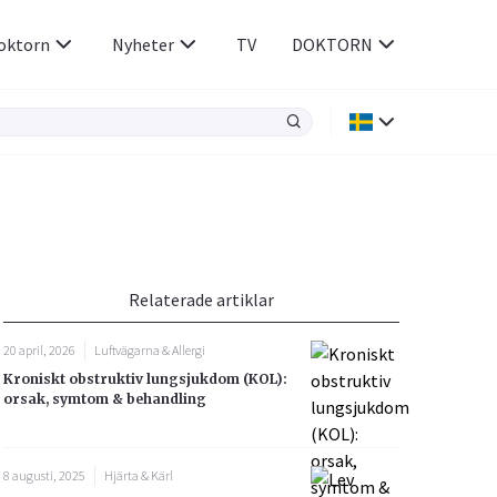
oktorn
Nyheter
TV
DOKTORN
Hjärnan & Nerver
Infektioner &
Vacciner
Hjärta & Kärl
din
e besvara
Hud & Hår
ar
n
Relaterade artiklar
Rökavvänjning
Sex & Samliv
20 april, 2026
Luftvägarna & Allergi
Rörelseapparaten
Sömn & Stress
Kroniskt obstruktiv lungsjukdom (KOL):
icy.
orsak, symtom & behandling
8 augusti, 2025
Hjärta & Kärl