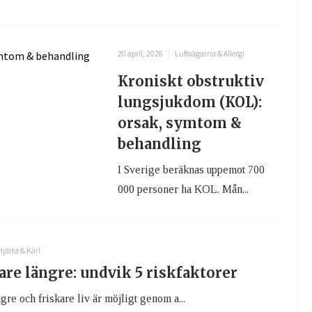
20 april, 2026
Luftvägarna & Allergi
Kroniskt obstruktiv
lungsjukdom (KOL):
orsak, symtom &
behandling
I Sverige beräknas uppemot 700
000 personer ha KOL. Mån...
Hjärta & Kärl
are längre: undvik 5 riskfaktorer
ngre och friskare liv är möjligt genom a...