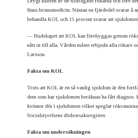
Drygt hälften av de tillfrågade rökarna och före det
finns bromsmedicin. Nästan en fjärdedel svarar å and
behandla KOL och 15 procent svarar att sjukdomen 
— Budskapet att KOL kan förebyggas genom röksto
nått ut till alla. Vården måste erbjuda alla rökare 
Larsson.
Fakta om KOL
Trots att KOL är en så vanlig sjukdom är den fort
dem som har sjukdomen beräknas ha fått diagnos. K
kvinnor dör i sjukdomen vilket speglar rökvanorna
Socialstyrelsens dödsorsaksregister.
Fakta om undersökningen