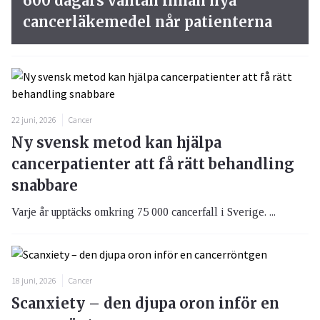
600 dagars väntan innan nya
cancerläkemedel når patienterna
22 juni, 2026
Cancer
Ny svensk metod kan hjälpa
cancerpatienter att få rätt behandling
snabbare
Varje år upptäcks omkring 75 000 cancerfall i Sverige. ...
18 juni, 2026
Cancer
Scanxiety – den djupa oron inför en