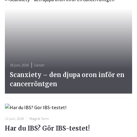
18 juni, 2026
Cancer
Scanxiety – den djupa oron inför en
cancerröntgen
11 juni, 2026
Mage & Tarm
Har du IBS? Gör IBS-testet!