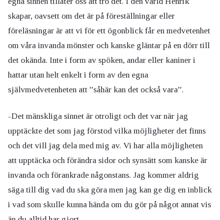
egna sinnen tillåter oss att tro det. I den värld Henrik
skapar, oavsett om det är på föreställningar eller
föreläsningar är att vi för ett ögonblick får en medvetenhet
om våra invanda mönster och kanske gläntar på en dörr till
det okända. Inte i form av spöken, andar eller kaniner i
hattar utan helt enkelt i form av den egna
självmedvetenheten att ”såhär kan det också vara”.
-Det mänskliga sinnet är otroligt och det var när jag
upptäckte det som jag förstod vilka möjligheter det finns
och det vill jag dela med mig av. Vi har alla möjligheten
att upptäcka och förändra sidor och synsätt som kanske är
invanda och förankrade någonstans. Jag kommer aldrig
säga till dig vad du ska göra men jag kan ge dig en inblick
i vad som skulle kunna hända om du gör på något annat vis
än du alltid har gjort.