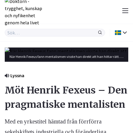
När Henrik Fexeus fann mentalismen visste han direkt att han hittar rätt. Foto: Daniel Stigfelt, Linda Alfvegren
Lyssna
Möt Henrik Fexeus – Den
pragmatiske mentalisten
Med en yrkestitel hämtad från förrförra
sekelskiftets industriella och föränderliga