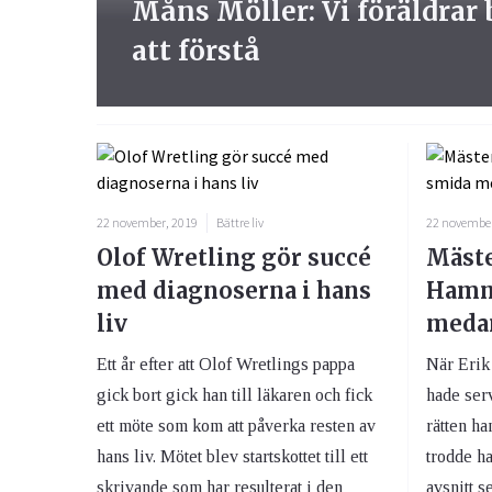
Måns Möller: Vi föräldrar
att förstå
22 november, 2019
Bättre liv
22 november
Olof Wretling gör succé
Mäste
med diagnoserna i hans
Hamma
liv
medan
Ett år efter att Olof Wretlings pappa
När Erik
gick bort gick han till läkaren och fick
hade serv
ett möte som kom att påverka resten av
rätten han
hans liv. Mötet blev startskottet till ett
trodde ha
skrivande som har resulterat i den
avsnitt s