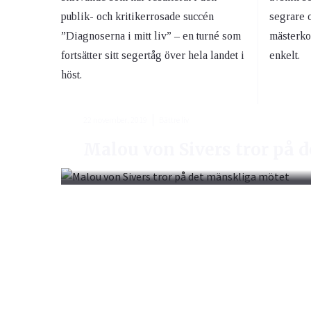
publik- och kritikerrosade succén
segrare 
”Diagnoserna i mitt liv” – en turné som
mästerko
fortsätter sitt segertåg över hela landet i
enkelt.
höst.
22 november, 2019
Bättre liv
Malou von Sivers tror på 