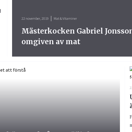
d
22 november, 2019
Mat & Vitaminer
Mästerkocken Gabriel Jonsson:
omgiven av mat
2
F
m