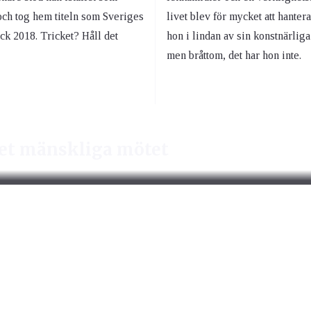
och tog hem titeln som Sveriges
livet blev för mycket att hantera
ck 2018. Tricket? Håll det
hon i lindan av sin konstnärlig
men bråttom, det har hon inte.
det mänskliga mötet