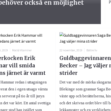
 behöver också en möjlighet
p
, 2019
Mat & Vitaminer
22 november, 2019
Bättre liv
rkocken Erik
Guldbaggevinnaren
r vill smida
Becker – Jag väljer
s järnet är varmt
strider
 Hammar redan i uttagningen
Det var med de mörka skogarna
erat den i egen utsago värsta
Blekinge som grannar Saga Be
 serverat på tio år till juryn
växte upp och berättelserna, his
n det var kört. Ett antal svettiga
och det skrivna ordet blev till 
enare stod han istället som
lekkamrater och en verklighetsf