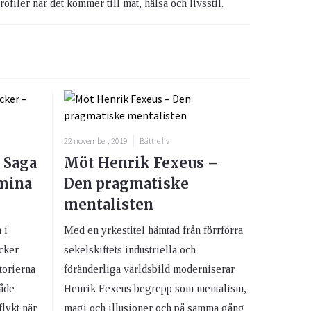
rofiler när det kommer till mat, hälsa och livsstil.
22 november, 2019
Bättre liv
 Saga
Möt Henrik Fexeus –
 mina
Den pragmatiske
mentalisten
 i
Med en yrkestitel hämtad från förrförra
cker
sekelskiftets industriella och
torierna
föränderliga världsbild moderniserar
både
Henrik Fexeus begrepp som mentalism,
lykt när
magi och illusioner och på samma gång