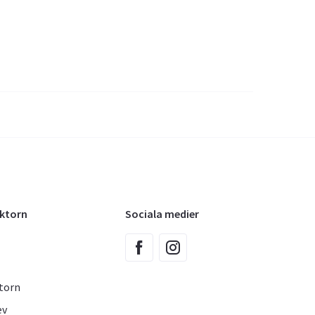
oktorn
Sociala medier
torn
ev