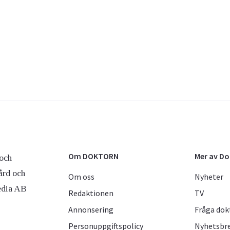
Om DOKTORN
Mer av D
och
ård och
Om oss
Nyheter
edia AB
Redaktionen
TV
Annonsering
Fråga dok
Personuppgiftspolicy
Nyhetsbr