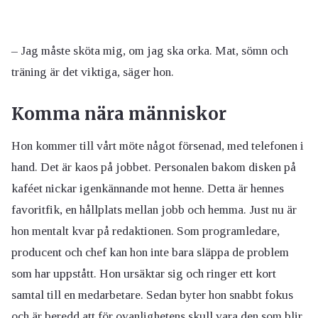
– Jag måste sköta mig, om jag ska orka. Mat, sömn och
träning är det viktiga, säger hon.
Komma nära människor
Hon kommer till vårt möte något försenad, med telefonen i
hand. Det är kaos på jobbet.
Personalen bakom disken på
kaféet nickar igenkännande mot henne. Detta är hennes
favoritfik, en hållplats mellan jobb och hemma. Just nu är
hon mentalt kvar på redaktionen. Som programledare,
producent och chef kan hon inte bara släppa de problem
som har uppstått. Hon ursäktar sig och ringer ett kort
samtal till en medarbetare. Sedan byter hon snabbt fokus
och är beredd att för ovanlighetens skull vara den som blir