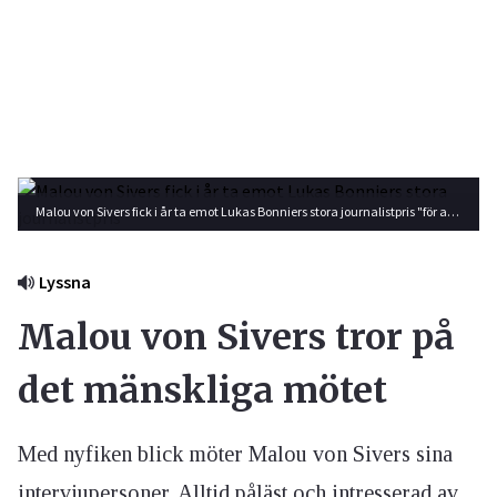
Malou von Sivers fick i år ta emot Lukas Bonniers stora journalistpris "för att hon aldrig slår sig till ro i soffan". Foto: Shutterstock
Lyssna
Malou von Sivers tror på
det mänskliga mötet
Med nyfiken blick möter Malou von Sivers sina
intervjupersoner. Alltid påläst och intresserad av