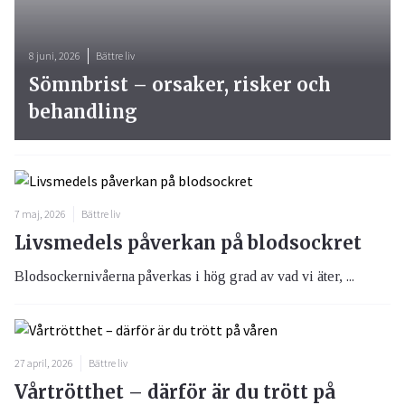
8 juni, 2026
Bättre liv
Sömnbrist – orsaker, risker och
behandling
7 maj, 2026
Bättre liv
Livsmedels påverkan på blodsockret
Blodsockernivåerna påverkas i hög grad av vad vi äter, ...
27 april, 2026
Bättre liv
Vårtrötthet – därför är du trött på