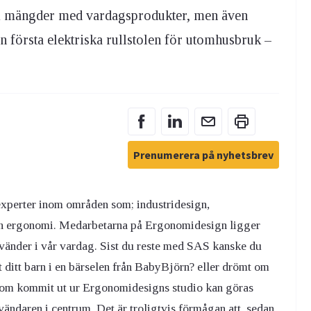
fram mängder med vardagsprodukter, men även
n första elektriska rullstolen för utomhusbruk –
Prenumerera på nyhetsbrev
xperter inom områden som; industridesign,
 och ergonomi. Medarbetarna på Ergonomidesign ligger
nvänder i vår vardag. Sist du reste med SAS kanske du
 ditt barn i en bärselen från BabyBjörn? eller drömt om
 som kommit ut ur Ergonomidesigns studio kan göras
vändaren i centrum. Det är troligtvis förmågan att, sedan