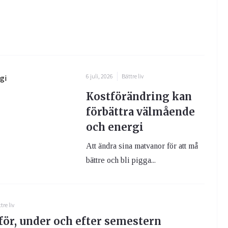
6 juli, 2026
Bättre liv
Kostförändring kan
förbättra välmående
och energi
Att ändra sina matvanor för att må
bättre och bli pigga...
tre liv
för, under och efter semestern