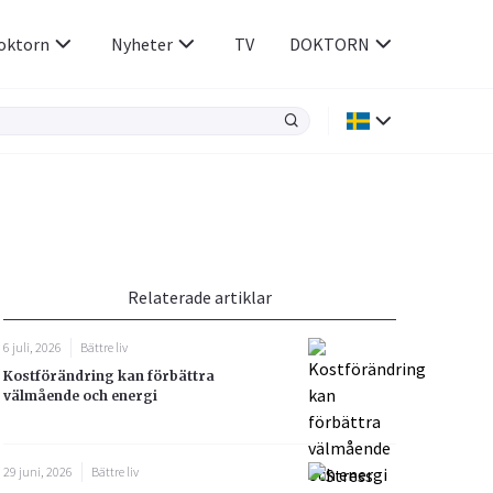
oktorn
Nyheter
TV
DOKTORN
Hjärnan & Nerver
Infektioner &
Vacciner
Hjärta & Kärl
din
e besvara
Hud & Hår
ar
n
Relaterade artiklar
Rökavvänjning
Sex & Samliv
6 juli, 2026
Bättre liv
Rörelseapparaten
Sömn & Stress
Kostförändring kan förbättra
icy.
välmående och energi
29 juni, 2026
Bättre liv