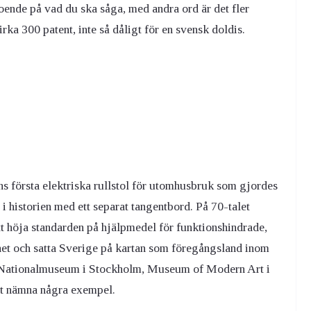
oende på vad du ska såga, med andra ord är det fler
rka 300 patent, inte så dåligt för en svensk doldis.
ens första elektriska rullstol för utomhusbruk som gjordes
i historien med ett separat tangentbord. På 70-talet
t höja standarden på hjälpmedel för funktionshindrade,
het och satta Sverige på kartan som föregångsland inom
å Nationalmuseum i Stockholm, Museum of Modern Art i
t nämna några exempel.