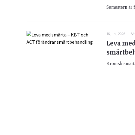
Semestern är f
16 juni, 2026
Bät
Leva med
smärtbe
Kronisk smärta