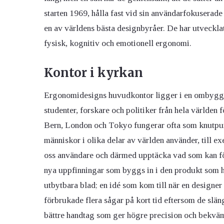
starten 1969, hålla fast vid sin användarfokuserad
en av världens bästa designbyråer. De har utveck
fysisk, kognitiv och emotionell ergonomi.
Kontor i kyrkan
Ergonomidesigns huvudkontor ligger i en ombygg
studenter, forskare och politiker från hela världen 
Bern, London och Tokyo fungerar ofta som knutpunkt
människor i olika delar av världen använder, till e
oss användare och därmed upptäcka vad som kan förb
nya uppfinningar som byggs in i den produkt som h
utbytbara blad; en idé som kom till när en designe
förbrukade flera sågar på kort tid eftersom de slän
bättre handtag som ger högre precision och bekväml