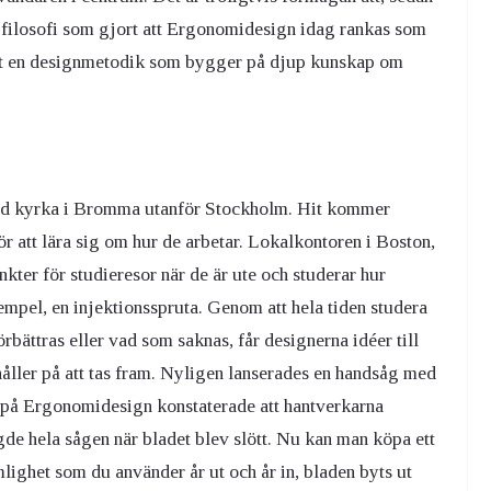
e filosofi som gjort att Ergonomidesign idag rankas som
lat en designmetodik som bygger på djup kunskap om
d kyrka i Bromma utanför Stockholm. Hit kommer
för att lära sig om hur de arbetar. Lokalkontoren i Boston,
er för studieresor när de är ute och studerar hur
xempel, en injektionsspruta. Genom att hela tiden studera
ättras eller vad som saknas, får designerna idéer till
åller på att tas fram. Nyligen lanserades en handsåg med
r på Ergonomidesign konstaterade att hantverkarna
gde hela sågen när bladet blev slött. Nu kan man köpa ett
ighet som du använder år ut och år in, bladen byts ut