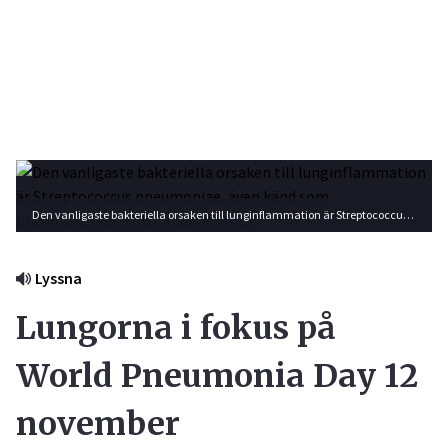
Den vanligaste bakteriella orsaken till lunginflammation är Streptococcus pneumoniae, även känd som pneumokocker. Foto: Shutterstock
Lyssna
Lungorna i fokus på
World Pneumonia Day 12
november