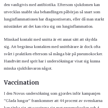
den vanligtvis med antibiotika. Eftersom sjukdomen kan
utvecklas snabbt ska behandlingen påbörjas så snart som
lunginflammationen har diagnostiserats, eller då man starkt
misstänker att det kan röra sig om lunginflammation.
Minskad kontakt med smitta är ett annat sätt att skydda
sig. Att begränsa kontakten med smittbärare är dock ofta
svårt i praktiken eftersom så många bär på pneumokocker.
Handtvätt med sprit har i undersökningar visat sig kunna
minska sjukfrånvaron något.
Vaccination
I den Novus-undersökning som gjordes inför kampanjen
”Glada lungor” framkommer att 44 procent av svenskarna
kan tänka sig att vaccinera sig mot pneumokocker och 4