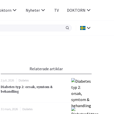
oktorn
Nyheter
TV
DOKTORN
Hjärnan & Nerver
Infektioner &
Vacciner
Hjärta & Kärl
din
e besvara
Hud & Hår
ar
n
Relaterade artiklar
Rökavvänjning
Sex & Samliv
2 juli, 2026
Diabetes
Rörelseapparaten
Sömn & Stress
Diabetes typ 2: orsak, symtom &
icy.
behandling
31 mars, 2026
Diabetes