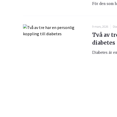
För den som ha
9 mars, 2026
Dia
Två av tr
diabetes
Diabetes är en 