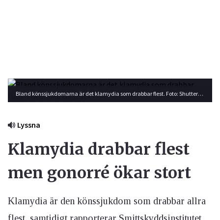
Bland könssjukdomarna är det klamydia som drabbar flest. Foto: Shutterstock
Lyssna
Klamydia drabbar flest
men gonorré ökar stort
Klamydia är den könssjukdom som drabbar allra
flest, samtidigt rapporterar Smittskyddsinstitutet