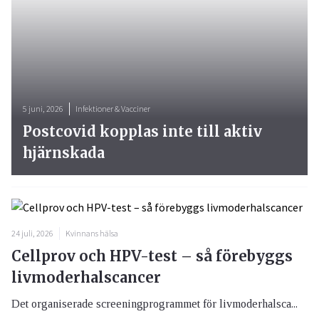
5 juni, 2026
Infektioner & Vacciner
Postcovid kopplas inte till aktiv
hjärnskada
24 juli, 2026
Kvinnans hälsa
Cellprov och HPV-test – så förebyggs
livmoderhalscancer
Det organiserade screeningprogrammet för livmoderhalsca...