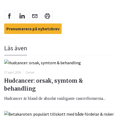
Prenumerera på nyhetsbrev
Läs även
27 april, 2026
Cancer
Hudcancer: orsak, symtom &
behandling
Hudcancer är bland de absolut vanligaste cancerformerna...