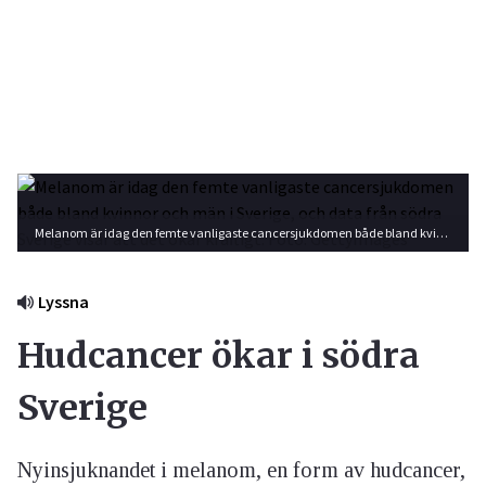
Melanom är idag den femte vanligaste cancersjukdomen både bland kvinnor och män i Sverige, och data från södra Sverige visar att det ökar kraftigt. Foto: GettyImages
Lyssna
Hudcancer ökar i södra
Sverige
Nyinsjuknandet i melanom, en form av hudcancer,