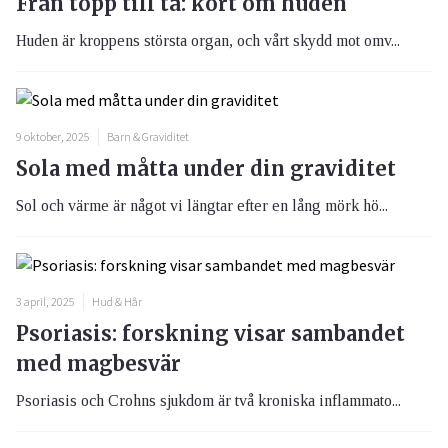
Från topp till tå: kort om huden
Huden är kroppens största organ, och vårt skydd mot omv...
9 oktober, 2025
Barn & Graviditet
Sola med måtta under din graviditet
Sol och värme är något vi längtar efter en lång mörk hö...
3 april, 2025
Hud & Hår
Psoriasis: forskning visar sambandet
med magbesvär
Psoriasis och Crohns sjukdom är två kroniska inflammato...