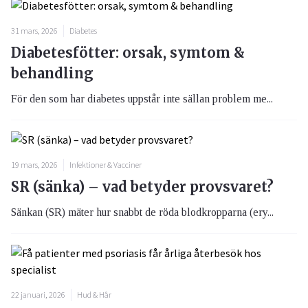
31 mars, 2026
Diabetes
Diabetesfötter: orsak, symtom &
behandling
För den som har diabetes uppstår inte sällan problem me...
19 mars, 2026
Infektioner & Vacciner
SR (sänka) – vad betyder provsvaret?
Sänkan (SR) mäter hur snabbt de röda blodkropparna (ery...
22 januari, 2026
Hud & Hår