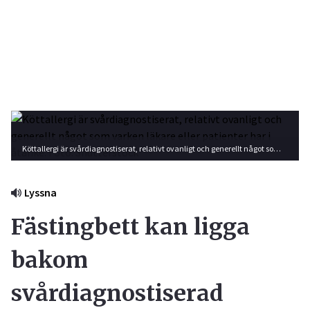
Köttallergi är svårdiagnostiserat, relativt ovanligt och generellt något som varken läkare eller patienter har i åtanke. Foto: Shutterstock
Lyssna
Fästingbett kan ligga
bakom
svårdiagnostiserad