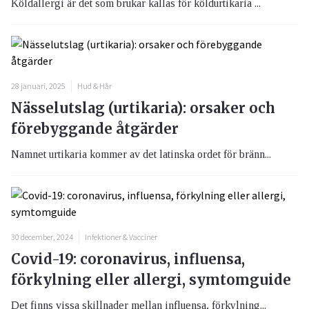
Köldallergi är det som brukar kallas för köldurtikaria ...
28 januari, 2025
Hud & Hår
Nässelutslag (urtikaria): orsaker och
förebyggande åtgärder
Namnet urtikaria kommer av det latinska ordet för bränn...
30 december, 2024
Infektioner & Vacciner
Covid-19: coronavirus, influensa,
förkylning eller allergi, symtomguide
Det finns vissa skillnader mellan influensa, förkylning...