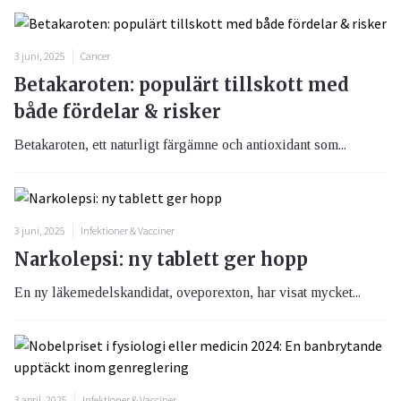
3 juni, 2025
Cancer
Betakaroten: populärt tillskott med
både fördelar & risker
Betakaroten, ett naturligt färgämne och antioxidant som...
3 juni, 2025
Infektioner & Vacciner
Narkolepsi: ny tablett ger hopp
En ny läkemedelskandidat, oveporexton, har visat mycket...
3 april, 2025
Infektioner & Vacciner