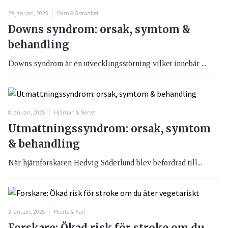
29 januari, 2025
Barn & Graviditet
Downs syndrom: orsak, symtom &
behandling
Downs syndrom är en utvecklingsstörning vilket innebär ...
8 januari, 2025
Hjärnan & Nerver
Utmattningssyndrom: orsak, symtom
& behandling
När hjärnforskaren Hedvig Söderlund blev befordrad till...
2 januari, 2025
Hjärta & Kärl
Forskare: Ökad risk för stroke om du