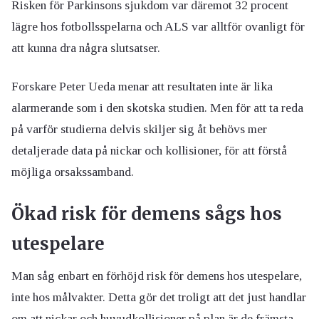
Risken för Parkinsons sjukdom var däremot 32 procent
lägre hos fotbollsspelarna och ALS var alltför ovanligt för
att kunna dra några slutsatser.
Forskare Peter Ueda menar att resultaten inte är lika
alarmerande som i den skotska studien. Men för att ta reda
på varför studierna delvis skiljer sig åt behövs mer
detaljerade data på nickar och kollisioner, för att förstå
möjliga orsakssamband.
Ökad risk för demens sågs hos
utespelare
Man såg enbart en förhöjd risk för demens hos utespelare,
inte hos målvakter. Detta gör det troligt att det just handlar
om att nickar och huvudkollisioner på plan är de främsta