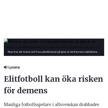
Man tror att nickar och huvudkollisioner på plan är de främsta riskfaktorerna för demens hos fotbollsspelare på elitnivå. Foto: Shutterstock
Lyssna
Elitfotboll kan öka risken
för demens
Manliga fotbollsspelare i allsvenskan drabbades