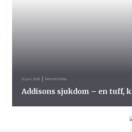
15 juni, 2026
Mannens hälsa
Addisons sjukdom – en tuff, 
1