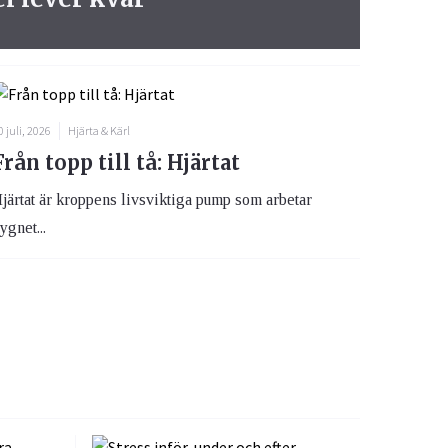
0 juli, 2026
Hjärta & Kärl
Från topp till tå: Hjärtat
järtat är kroppens livsviktiga pump som arbetar
ygnet...