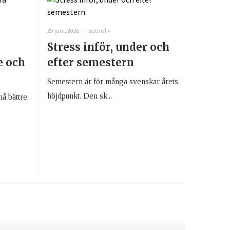
29 juni, 2026
Bättre liv
Stress inför, under och
e och
efter semestern
Semestern är för många svenskar årets
höjdpunkt. Den sk...
må bättre