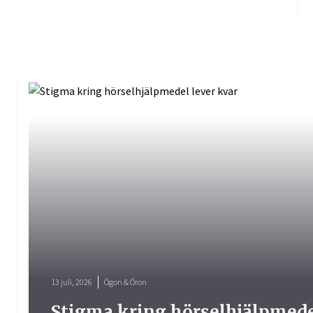
13 juli, 2026
Ögon & Öron
Stigma kring hörselhjälpmede