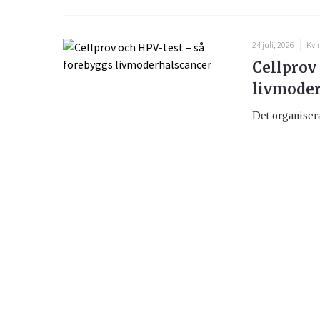
24 juli, 2026
Kvi
Cellprov
livmoder
Det organiser