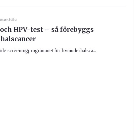
nnans hälsa
 och HPV-test – så förebyggs
halscancer
ade screeningprogrammet för livmoderhalsca...