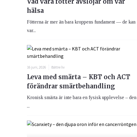
Vad våra fötter avslöjar om vår
hälsa
Fötterna är mer än bara kroppens fundament — de kan
var...
16 juni, 2026
Bättre liv
Leva med smärta – KBT och ACT
förändrar smärtbehandling
Kronisk smärta är inte bara en fysisk upplevelse – den
...