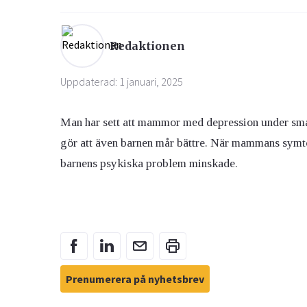
Ögon & Öron
Redaktionen
Övervikt
Uppdaterad: 1 januari, 2025
Man har sett att mammor med depression under småb
gör att även barnen mår bättre. När mammans symt
barnens psykiska problem minskade.
Prenumerera på nyhetsbrev