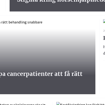
2
H
d
 cancerpatienter att få rätt