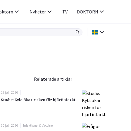
oktorn
Nyheter
TV
DOKTORN
Hjärnan & Nerver
Infektioner &
Vacciner
Hjärta & Kärl
din
e besvara
Hud & Hår
ar
n
Relaterade artiklar
Rökavvänjning
Sex & Samliv
29 juli, 2026
Rörelseapparaten
Sömn & Stress
Studie: Kyla ökar risken för hjärtinfarkt
icy.
30 juli, 2026
Infektioner & Vacciner