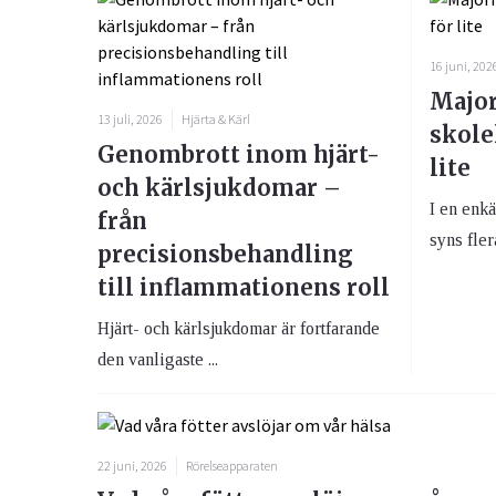
16 juni, 202
Major
13 juli, 2026
Hjärta & Kärl
skole
Genombrott inom hjärt-
lite
och kärlsjukdomar –
I en enk
från
syns flera
precisionsbehandling
till inflammationens roll
Hjärt- och kärlsjukdomar är fortfarande
den vanligaste ...
22 juni, 2026
Rörelseapparaten