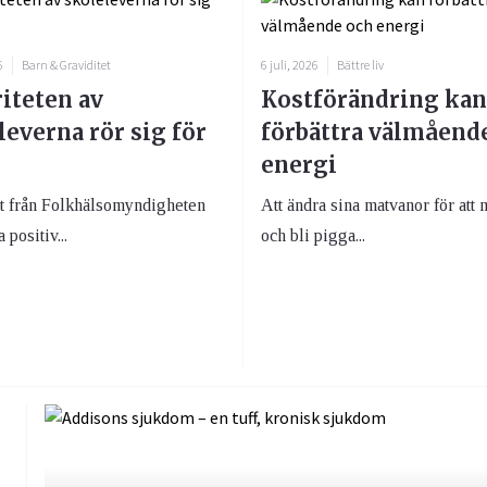
6
Barn & Graviditet
6 juli, 2026
Bättre liv
iteten av
Kostförändring kan
leverna rör sig för
förbättra välmåend
energi
ät från Folkhälsomyndigheten
Att ändra sina matvanor för att 
 positiv...
och bli pigga...