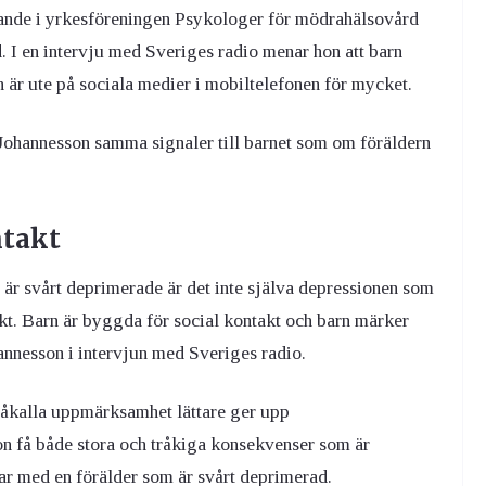
rande i yrkesföreningen Psykologer för mödrahälsovård
I en intervju med Sveriges radio menar hon att barn
ch är ute på sociala medier i mobiltelefonen för mycket.
 Johannesson samma signaler till barnet som om föräldern
ntakt
 är svårt deprimerade är det inte själva depressionen som
kt. Barn är byggda för social kontakt och barn märker
annesson i intervjun med Sveriges radio.
påkalla uppmärksamhet lättare ger upp
on få både stora och tråkiga konsekvenser som är
rar med en förälder som är svårt deprimerad.