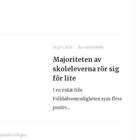
16 juni, 2026
Barn & Graviditet
Majoriteten av
skoleleverna rör sig
för lite
I en enkät från
Folkhälsomyndigheten syns flera
positiv...
pression & Ångest