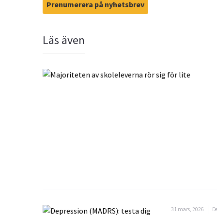
Prenumerera på nyhetsbrev
Läs även
31 mars, 2026
De