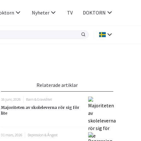
oktorn
Nyheter
TV
DOKTORN
Hjärnan & Nerver
Infektioner &
Vacciner
Hjärta & Kärl
din
e besvara
Hud & Hår
ar
n
Relaterade artiklar
Rökavvänjning
Sex & Samliv
16 juni, 2026
Barn & Graviditet
Rörelseapparaten
Sömn & Stress
Majoriteten av skoleleverna rör sig för
icy.
lite
31 mars, 2026
Depression & Ångest