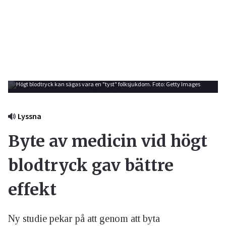
Högt blodtryck kan sägas vara en "tyst" folksjukdom. Foto: Getty Images
Lyssna
Byte av medicin vid högt
blodtryck gav bättre
effekt
Ny studie pekar på att genom att byta