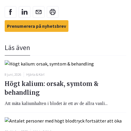
Prenumerera på nyhetsbrev
Läs även
8 juni, 2026
Hjärta & Kärl
Högt kalium: orsak, symtom &
behandling
Att mäta kaliumhalten i blodet är ett av de allra vanli...