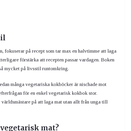
il
, fokuserar på recept som tar max en halvtimme att laga
t ytterligare förstärka att recepten passar vardagen. Boken
så mycket på livsstil runtomkring.
 medan många vegetariska kokböcker är nischade mot
r efterfrågan för en enkel vegetarisk kokbok stor.
världsmästare på att laga mat utan allt från unga till
 vegetarisk mat?