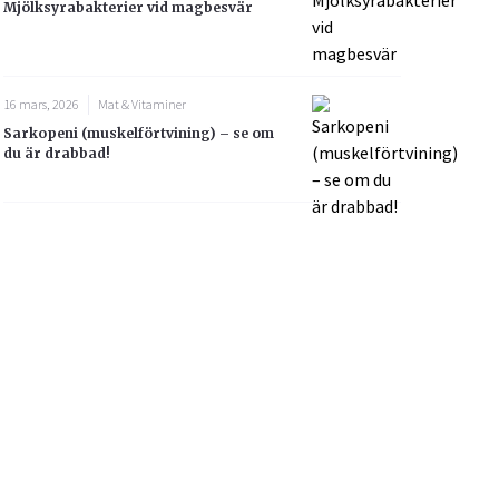
Mjölksyrabakterier vid magbesvär
16 mars, 2026
Mat & Vitaminer
Sarkopeni (muskelförtvining) – se om
du är drabbad!