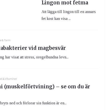
Lingon mot fetma
Att lägga till lingon till en annars
fet kost kan visa ...
e & Tarm
abakterier vid magbesvär
g har visat att stress, oregelbundna levn...
at & Vitaminer
i (muskelförtvining) – se om du är
ryts ned och förlorar sin funktion är en...