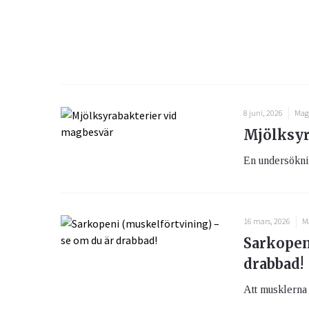
8 juni, 2026
Mag
Mjölksyr
En undersöknin
16 mars, 2026
M
Sarkopen
drabbad!
Att musklerna b