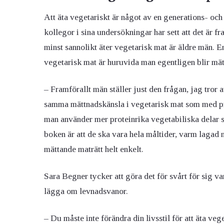
Att äta vegetariskt är något av en generations- och
kollegor i sina undersökningar har sett att det är 
minst sannolikt äter vegetarisk mat är äldre män
vegetarisk mat är huruvida man egentligen blir mätt
– Framförallt män ställer just den frågan, jag tror a
samma mättnadskänsla i vegetarisk mat som med pr
man använder mer proteinrika vegetabiliska delar 
boken är att de ska vara hela måltider, varm lagad m
mättande maträtt helt enkelt.
Sara Begner tycker att göra det för svårt för sig var
lägga om levnadsvanor.
– Du måste inte förändra din livsstil för att äta veg