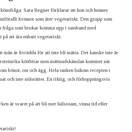
 könsfråga. Sara Begner förklarar att hon och hennes
framförallt kvinnor som äter vegetariskt. Den grupp som
. En fråga som brukar komma upp i samband med
 på att äta enbart vegetariskt.
tt män är livrädda för att inte bli mätta. Det kanske inte är
oteinrika köttbitar men mättnadskänslan kommer när
som bönor, ost och ägg. Hela tanken bakom recepten i
at och inte sidorätter. En riktig, och förhoppningsvis
ken är svaret på att bli mer hälsosam, vinna tid eller
etariskt!