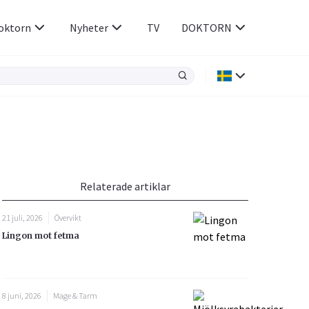
oktorn
Nyheter
TV
DOKTORN
Hjärnan & Nerver
Infektioner &
Vacciner
Hjärta & Kärl
din
e besvara
Hud & Hår
ar
n
Relaterade artiklar
Rökavvänjning
Sex & Samliv
21 juli, 2026
Övervikt
Rörelseapparaten
Sömn & Stress
Lingon mot fetma
icy.
8 juni, 2026
Mage & Tarm