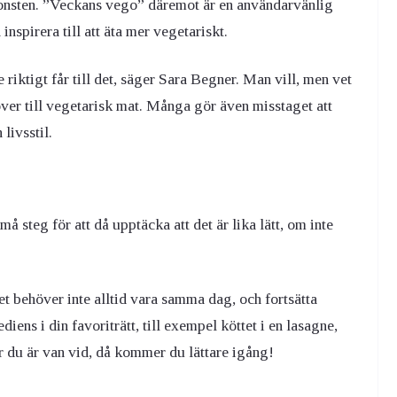
konsten. ”Veckans vego” däremot är en användarvänlig
nspirera till att äta mer vegetariskt.
 riktigt får till det, säger Sara Begner. Man vill, men vet
 över till vegetarisk mat. Många gör även misstaget att
livsstil.
å steg för att då upptäcka att det är lika lätt, om inte
et behöver inte alltid vara samma dag, och fortsätta
ediens i din favoriträtt, till exempel köttet i en lasagne,
er du är van vid, då kommer du lättare igång!