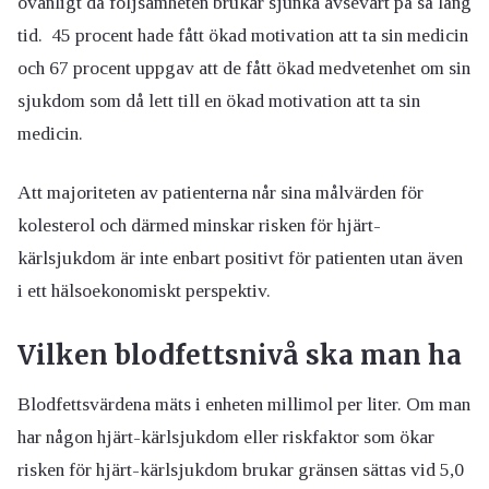
ovanligt då följsamheten brukar sjunka avsevärt på så lång
tid. 45 procent hade fått ökad motivation att ta sin medicin
och 67 procent uppgav att de fått ökad medvetenhet om sin
sjukdom som då lett till en ökad motivation att ta sin
medicin.
Att majoriteten av patienterna når sina målvärden för
kolesterol och därmed minskar risken för hjärt-
kärlsjukdom är inte enbart positivt för patienten utan även
i ett hälsoekonomiskt perspektiv.
Vilken blodfettsnivå ska man ha
Blodfettsvärdena mäts i enheten millimol per liter. Om man
har någon hjärt-kärlsjukdom eller riskfaktor som ökar
risken för hjärt-kärlsjukdom brukar gränsen sättas vid 5,0