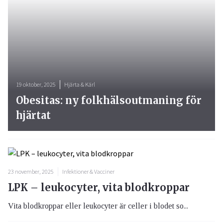
19 oktober, 2025
Hjärta & Kärl
Obesitas: ny folkhälsoutmaning för
hjärtat
23 november, 2025
Infektioner & Vacciner
LPK – leukocyter, vita blodkroppar
Vita blodkroppar eller leukocyter är celler i blodet so...