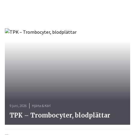
9 juni, 2026
Hjärta & Kärl
TPK – Trombocyter, blodplättar