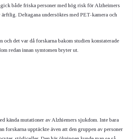
ingick både friska personer med hög risk för Alzheimers
r ärftlig. Deltagana undersöktes med PET-kamera och
en och det var då forskarna bakom studien konstaterade
dom redan innan symtomen bryter ut.
med kända mutationer av Alzhiemers sjukdom. Inte bara
an forskarna upptäckte även att den gruppen av personer
ocyter, stödjceller. Den här ökningen kunde man se så