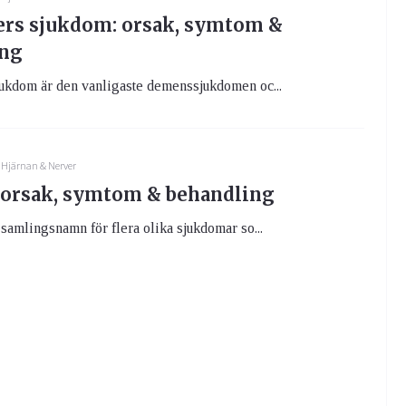
rs sjukdom: orsak, symtom &
ing
ukdom är den vanligaste demenssjukdomen oc...
Hjärnan & Nerver
orsak, symtom & behandling
samlingsnamn för flera olika sjukdomar so...