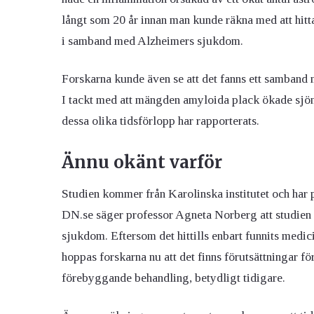
långt som 20 år innan man kunde räkna med att hit
i samband med Alzheimers sjukdom.
Forskarna kunde även se att det fanns ett samban
I tackt med att mängden amyloida plack ökade sjö
dessa olika tidsförlopp har rapporterats.
Ännu okänt varför
Studien kommer från Karolinska institutet och har p
DN.se säger professor Agneta Norberg att studien 
sjukdom. Eftersom det hittills enbart funnits med
hoppas forskarna nu att det finns förutsättningar fö
förebyggande behandling, betydligt tidigare.