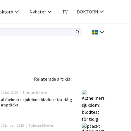
oktorn
Nyheter
TV
DOKTORN
Hjärnan & Nerver
Infektioner &
Vacciner
Hjärta & Kärl
din
e besvara
Hud & Hår
ar
n
Relaterade artiklar
Rökavvänjning
Sex & Samliv
15 juli, 2025
Hjärnan & Nerver
Rörelseapparaten
Sömn & Stress
Alzheimers sjukdom: blodtest för tidig
icy.
upptäckt
16 januari, 2025
Hjärnan & Nerver