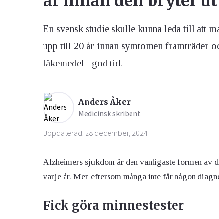
år innan den bryter ut
En svensk studie skulle kunna leda till att
Ögon & Öron
Övervikt
upp till 20 år innan symtomen framträder o
läkemedel i god tid.
Anders Åker
Medicinsk skribent
Uppdaterad: 28 december, 2024
Alzheimers sjukdom är den vanligaste formen av
varje år. Men eftersom många inte får någon diagno
Fick göra minnestester