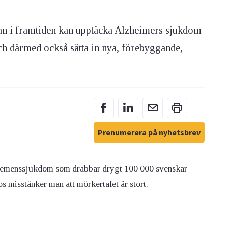
 man i framtiden kan upptäcka Alzheimers sjukdom
ch därmed också sätta in nya, förebyggande,
Prenumerera på nyhetsbrev
 demenssjukdom som drabbar drygt 100 000 svenskar
s misstänker man att mörkertalet är stort.