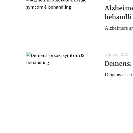
Alzheime
behandl
Alzheimers sj
16 januari, 2025
Demens: 
Demens är ett 