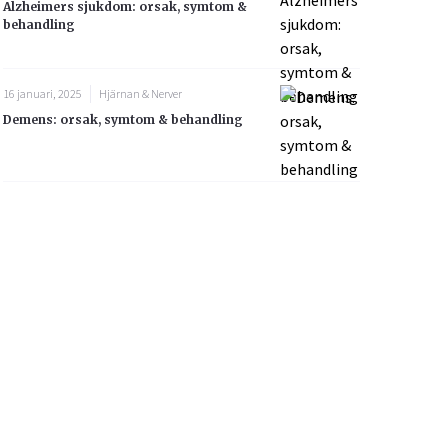
Alzheimers sjukdom: orsak, symtom &
behandling
16 januari, 2025
Hjärnan & Nerver
Demens: orsak, symtom & behandling