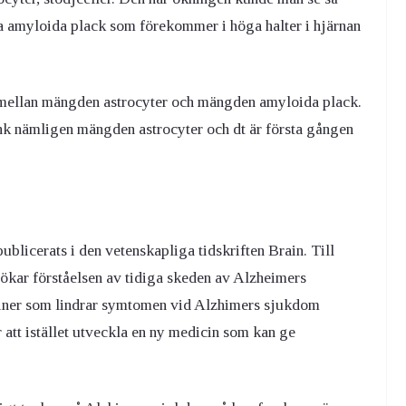
ta amyloida plack som förekommer i höga halter i hjärnan
d mellan mängden astrocyter och mängden amyloida plack.
nk nämligen mängden astrocyter och dt är första gången
ublicerats i den vetenskapliga tidskriften Brain. Till
ökar förståelsen av tidiga skeden av Alzheimers
iciner som lindrar symtomen vid Alzhimers sjukdom
r att istället utveckla en ny medicin som kan ge