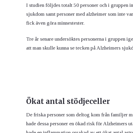
I studien följdes totalt 50 personer och i gruppen 
sjukdom samt personer med alzheimer som inte va
fick även göra minnestester.
Tre år senare undersöktes personerna i gruppen ig
att man skulle kunna se tecken på Alzheimers sjuk
Ökat antal stödjeceller
De friska personer som deltog kom från familjer 
hade dessa personer en ökad risk för Alzheimers ut
hade en inflammation orsakad av ett ökat antal astr