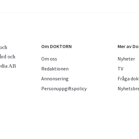
Om DOKTORN
Mer av D
och
ård och
Om oss
Nyheter
edia AB
Redaktionen
TV
Annonsering
Fråga dok
Personuppgiftspolicy
Nyhetsbr