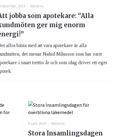
9 december, 2024
Bättre liv
Att jobba som apotekare: “Alla
kundmöten ger mig enorm
energi!”
et allra bästa med att vara apotekare är alla
undmöten, det menar Nahid Månsson som har varit
potekare i snart trettio år och som idag driver ett eget
potek.
9 april, 2018
Bättre liv
Stora Insamlingsdagen