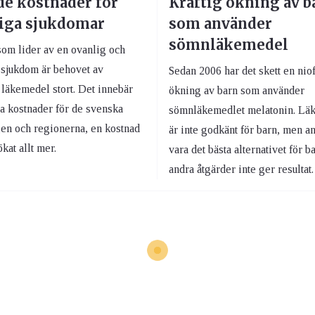
e kostnader för
Kraftig ökning av b
iga sjukdomar
som använder
sömnläkemedel
som lider av en ovanlig och
g sjukdom är behovet av
Sedan 2006 har det skett en nio
 läkemedel stort. Det innebär
ökning av barn som använder
ra kostnader för de svenska
sömnläkemedlet melatonin. Lä
gen och regionerna, en kostnad
är inte godkänt för barn, men a
kat allt mer.
vara det bästa alternativet för b
andra åtgärder inte ger resultat