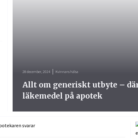
28 december, 2024
Kvinnans hälsa
Allt om generiskt utbyte – där
läkemedel på apotek