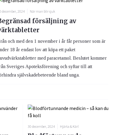
0 december, 2024
När man blir sjuk
Begränsad försäljning av
värktabletter
rån och med den 1 november i år får personer som är
nder 18 år endast lov att köpa ett paket
uvudvärkstabletter med paracetamol. Beslutet kommer
rån Sveriges Apoteksförening och syftar till att
örhindra självskadebeteende bland unga.
30 december, 2024
Hjärta & Kärl