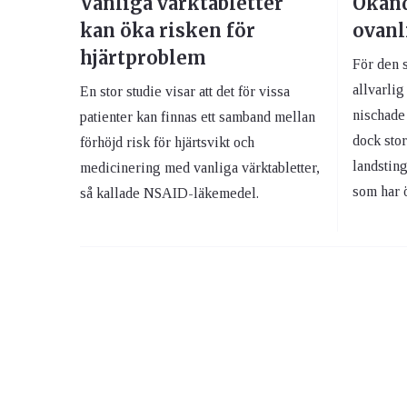
Vanliga värktabletter
Ökand
kan öka risken för
ovanl
hjärtproblem
För den 
allvarli
En stor studie visar att det för vissa
nischade
patienter kan finnas ett samband mellan
dock sto
förhöjd risk för hjärtsvikt och
landstin
medicinering med vanliga värktabletter,
som har ö
så kallade NSAID-läkemedel.