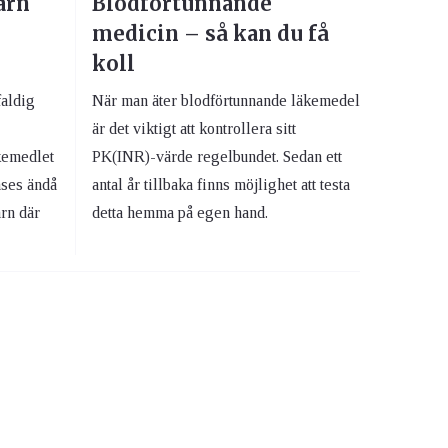
arn
Blodförtunnande
medicin – så kan du få
koll
faldig
När man äter blodförtunnande läkemedel
är det viktigt att kontrollera sitt
kemedlet
PK(INR)-värde regelbundet. Sedan ett
nses ändå
antal år tillbaka finns möjlighet att testa
arn där
detta hemma på egen hand.
.