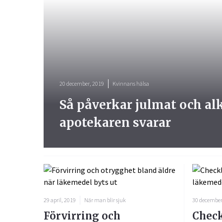
20 december, 2019
Kvinnans hälsa
Så påverkar julmat och al
apotekaren svarar
29 april, 2019
När man blir sjuk
30 december
Förvirring och
Check