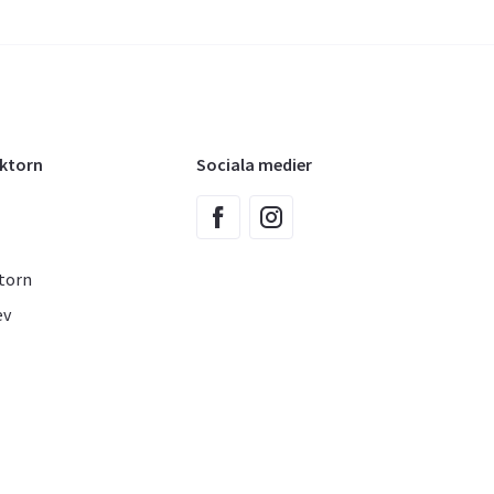
oktorn
Sociala medier
torn
ev