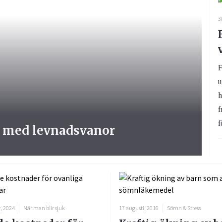
3
F
u
h
f
f
s med levnadsvanor
, 2024
När man blir sjuk
17 augusti, 2016
Sömn & Stress