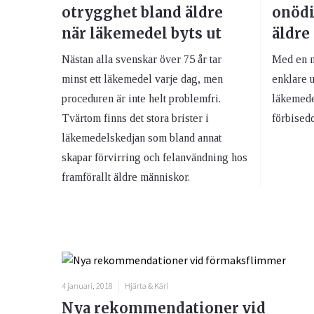
otrygghet bland äldre
onödi
när läkemedel byts ut
äldre
Nästan alla svenskar över 75 år tar
Med en n
minst ett läkemedel varje dag, men
enklare 
proceduren är inte helt problemfri.
läkemede
Tvärtom finns det stora brister i
förbisedd
läkemedelskedjan som bland annat
skapar förvirring och felanvändning hos
framförallt äldre människor.
4 januari, 2018
Hjärta & Kärl
Nya rekommendationer vid