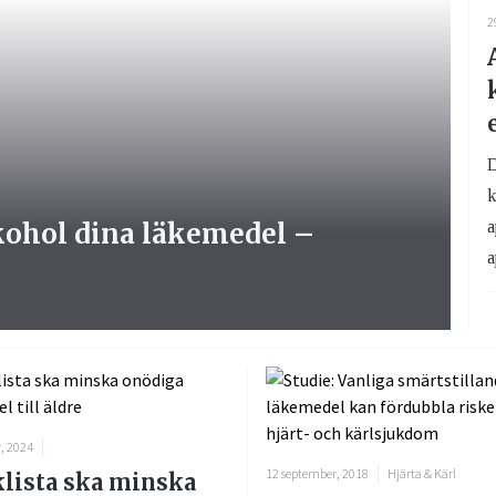
2
D
k
kohol dina läkemedel –
a
a
, 2024
12 september, 2018
Hjärta & Kärl
lista ska minska