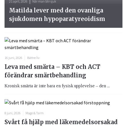
21 april, 2026
När man blir sjuk
Matilda lever med den ovanliga
sjukdomen hypoparatyreoidism
16 juni, 2026
Bättre liv
Leva med smärta – KBT och ACT
förändrar smärtbehandling
Kronisk smärta är inte bara en fysisk upplevelse – den ...
8 juni, 2026
Mage & Tarm
Svårt få hjälp med läkemedelsorsakad