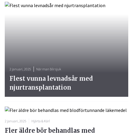
2 januari, 2025
När man blir sjuk
Flest vunna levnadsår med
njurtransplantation
2 januari, 2025
Hjärta & Kärl
Fler äldre bör behandlas med