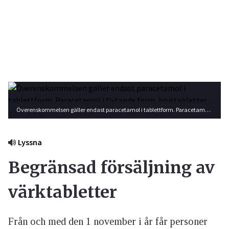
Överenskommelsen gäller endast paracetamol i tablettform. Paracetamol i flytande form, brustabletter eller stolpiller omfattas ej. Foto: Shutterstock
Lyssna
Begränsad försäljning av
värktabletter
Från och med den 1 november i år får personer