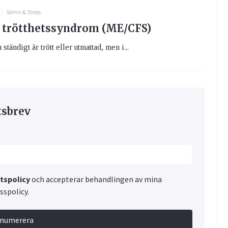
Sömn & Stress
 trötthetssyndrom (ME/CFS)
 ständigt är trött eller utmattad, men i...
tsbrev
etspolicy
och accepterar behandlingen av mina
spolicy.
enumerera