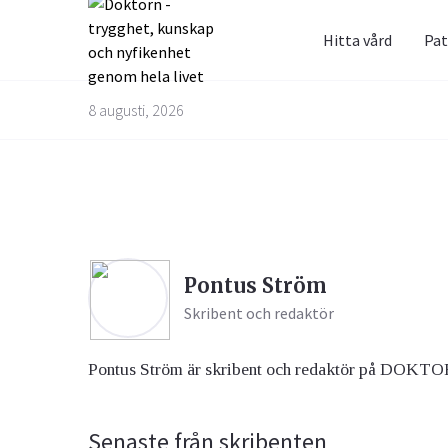
Hitta vård
Pat
Prenum
Fråga 
8 augusti, 2026
Alternativbehandling
Barn & Graviditet
Bättre liv
Glöm inte 
Här kan du
skräppost
alla frågo
Email
experterna
Pontus Ström
besvarade
Kvinnans hälsa
Luftvägarna & Allergi
Skribent och redaktör
Jag h
behan
Pontus Ström är skribent och redaktör på DOKTOR
Senaste från skribenten