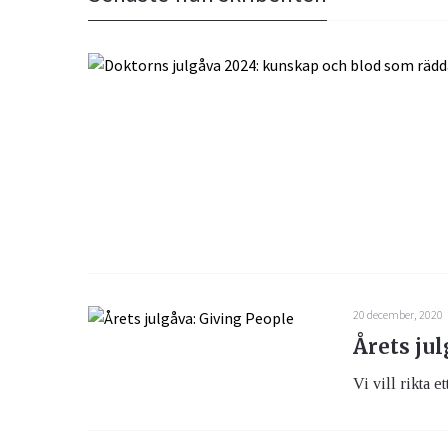
Ögon & Öron
Övervikt
20 december, 2020
Årets ju
Vi vill rikta et