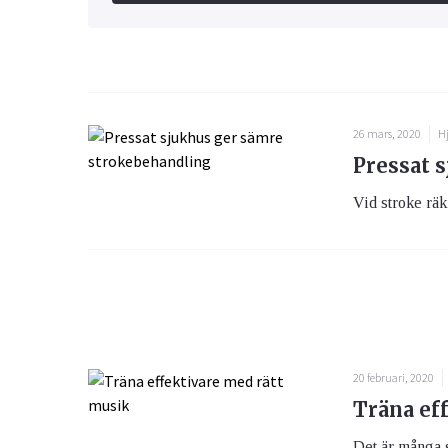
26 mars, 2020
Hj
Pressat 
Vid stroke räkn
20 februari, 2020
Träna ef
Det är många s