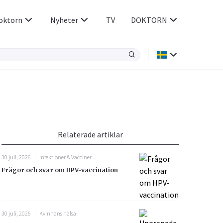
oktorn
Nyheter
TV
DOKTORN
Hjärnan & Nerver
Infektioner &
Vacciner
Hjärta & Kärl
din
e besvara
Hud & Hår
ar
n
Relaterade artiklar
Rökavvänjning
Sex & Samliv
30 juli, 2026
Infektioner & Vacciner
Rörelseapparaten
Sömn & Stress
Frågor och svar om HPV-vaccination
icy.
30 juli, 2026
Kvinnans hälsa