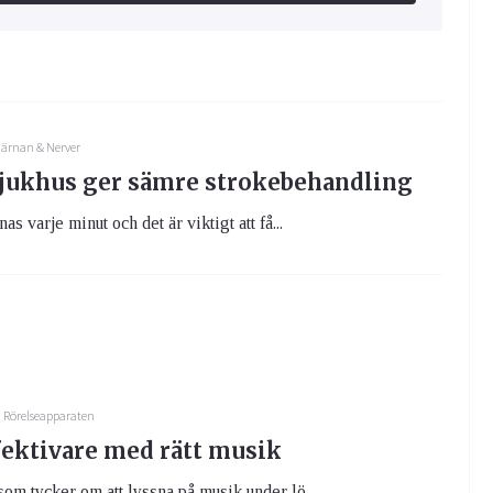
ärnan & Nerver
sjukhus ger sämre strokebehandling
as varje minut och det är viktigt att få...
Rörelseapparaten
fektivare med rätt musik
om tycker om att lyssna på musik under lö...