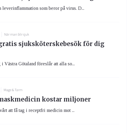
n leverinflammation som beror på virus. D...
När man blir sjuk
 gratis sjuksköterskebesök för dig
g i Västra Götaland föreslår att alla so...
Mage & Tarm
 maskmedicin kostar miljoner
vårt att få tag i receptfri medicin mot ...