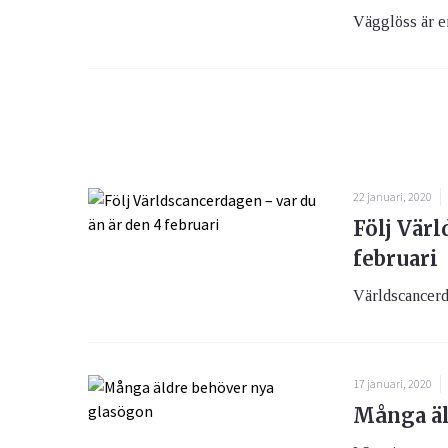
Vägglöss är en
22 januari, 2020
Följ Värl
februari
Världscancerda
17 januari, 2020
Många äl