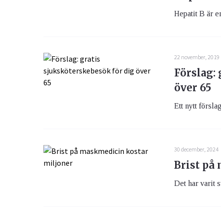
Hepatit B är e
22 november, 2019
Förslag:
över 65
Ett nytt försla
30 december, 2024
Brist på
Det har varit s