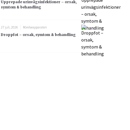
Upprepade urinvägsinfektioner – orsak,
symtom & behandling
27 juli, 2026
Rörelseapparaten
Droppfot – orsak, symtom & behandling