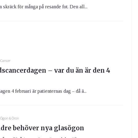
 skräck för många på resande fot. Den all...
Cancer
dscancerdagen – var du än är den 4
gen 4 februari är patienternas dag – då ä...
Ögon & Öron
dre behöver nya glasögon