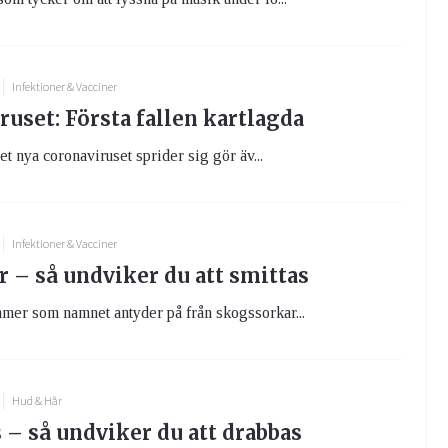
Infektioner & Vacciner
uset: Första fallen kartlagda
det nya coronaviruset sprider sig gör äv...
Infektioner & Vacciner
r – så undviker du att smittas
mer som namnet antyder på från skogssorkar...
Hud & Hår
 – så undviker du att drabbas