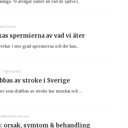
många 70-åringar sämre än vad de själva t...
ex & Samliv
as spermierna av vad vi äter
verkar i stor grad spermierna och det han...
Hjärta & Kärl
bbas av stroke i Sverige
er som drabbas av stroke har minskat och ...
Infektioner & Vacciner
B: orsak, symtom & behandling