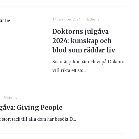
17 december, 2024
Bättre liv
Doktorns julgåva
2024: kunskap och
blod som räddar liv
Snart är julen här och vi på Doktorn
vill rikta ett sto...
Bättre liv
lgåva: Giving People
t stort tack till alla dom har besökt D...