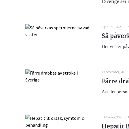
I Sverige ser 
9 januari, 2020
S
Så påverk
Det vi äter på
13 december, 2019
Färre dra
Antalet person
6 februari, 2025
Hepatit 