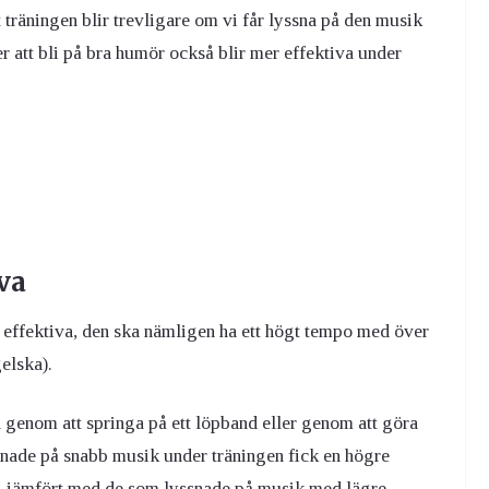
 träningen blir trevligare om vi får lyssna på den musik
er att bli på bra humör också blir mer effektiva under
va
 effektiva, den ska nämligen ha ett högt tempo med över
elska).
n genom att springa på ett löpband eller genom att göra
ssnade på snabb musik under träningen fick en högre
g jämfört med de som lyssnade på musik med lägre