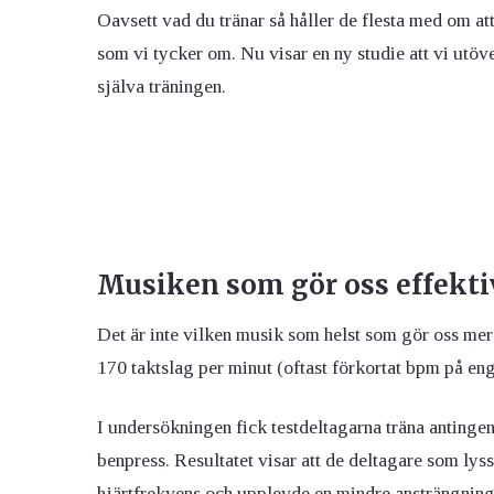
Oavsett vad du tränar så håller de flesta med om att
som vi tycker om. Nu visar en ny studie att vi utöv
själva träningen.
Musiken som gör oss effekti
Det är inte vilken musik som helst som gör oss mer
170 taktslag per minut (oftast förkortat bpm på eng
I undersökningen fick testdeltagarna träna antinge
benpress. Resultatet visar att de deltagare som ly
hjärtfrekvens och upplevde en mindre ansträngnin