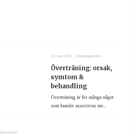
19 mars, 2026
Rörelseapparaten
Överträning: orsak,
symtom &
behandling
Överträning är för många något
som kanske associeras me...
järta & Kärl