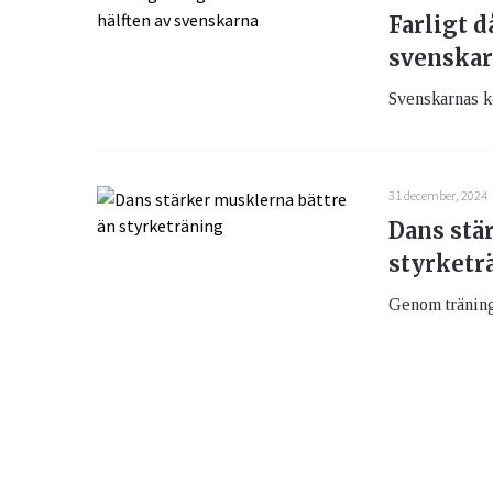
Farligt d
svenska
Svenskarnas ko
31 december, 2024
Dans stä
styrketr
Genom träning 