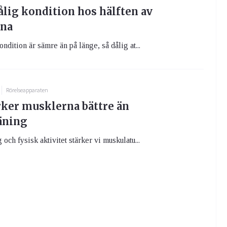
ålig kondition hos hälften av
rna
ndition är sämre än på länge, så dålig at...
Rörelseapparaten
rker musklerna bättre än
äning
och fysisk aktivitet stärker vi muskulatu...