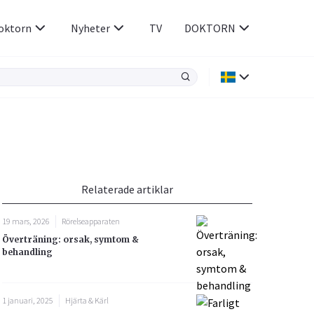
oktorn
Nyheter
TV
DOKTORN
Hjärnan & Nerver
Infektioner &
Vacciner
Hjärta & Kärl
din
e besvara
Hud & Hår
ar
n
Relaterade artiklar
Rökavvänjning
Sex & Samliv
19 mars, 2026
Rörelseapparaten
Rörelseapparaten
Sömn & Stress
Överträning: orsak, symtom &
icy.
behandling
1 januari, 2025
Hjärta & Kärl