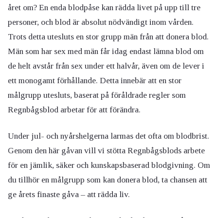
året om? En enda blodpåse kan rädda livet på upp till tre
personer, och blod är absolut nödvändigt inom vården.
Trots detta utesluts en stor grupp män från att donera blod.
Män som har sex med män får idag endast lämna blod om
de helt avstår från sex under ett halvår, även om de lever i
ett monogamt förhållande. Detta innebär att en stor
målgrupp utesluts, baserat på föråldrade regler som
Regnbågsblod arbetar för att förändra.
Under jul- och nyårshelgerna larmas det ofta om blodbrist.
Genom den här gåvan vill vi stötta Regnbågsblods arbete
för en jämlik, säker och kunskapsbaserad blodgivning. Om
du tillhör en målgrupp som kan donera blod, ta chansen att
ge årets finaste gåva – att rädda liv.