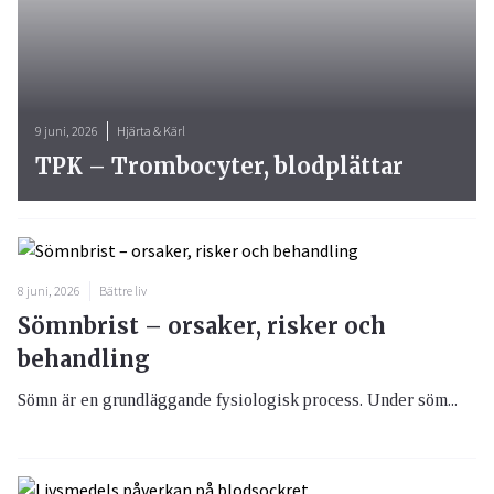
9 juni, 2026
Hjärta & Kärl
TPK – Trombocyter, blodplättar
8 juni, 2026
Bättre liv
Sömnbrist – orsaker, risker och
behandling
Sömn är en grundläggande fysiologisk process. Under söm...