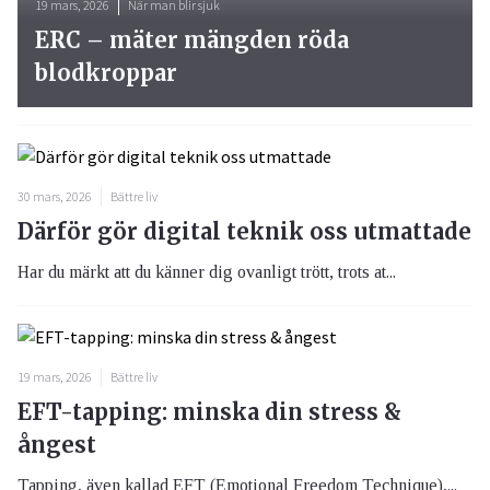
19 mars, 2026
När man blir sjuk
ERC – mäter mängden röda
blodkroppar
30 mars, 2026
Bättre liv
Därför gör digital teknik oss utmattade
Har du märkt att du känner dig ovanligt trött, trots at...
19 mars, 2026
Bättre liv
EFT-tapping: minska din stress &
ångest
Tapping, även kallad EFT (Emotional Freedom Technique),...