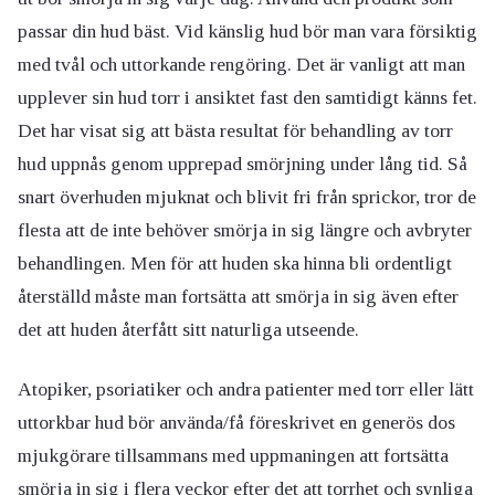
passar din hud bäst. Vid känslig hud bör man vara försiktig
med tvål och uttorkande rengöring. Det är vanligt att man
upplever sin hud torr i ansiktet fast den samtidigt känns fet.
Det har visat sig att bästa resultat för behandling av torr
hud uppnås genom upprepad smörjning under lång tid. Så
snart överhuden mjuknat och blivit fri från sprickor, tror de
flesta att de inte behöver smörja in sig längre och avbryter
behandlingen. Men för att huden ska hinna bli ordentligt
återställd måste man fortsätta att smörja in sig även efter
det att huden återfått sitt naturliga utseende.
Atopiker, psoriatiker och andra patienter med torr eller lätt
uttorkbar hud bör använda/få föreskrivet en generös dos
mjukgörare tillsammans med uppmaningen att fortsätta
smörja in sig i flera veckor efter det att torrhet och synliga