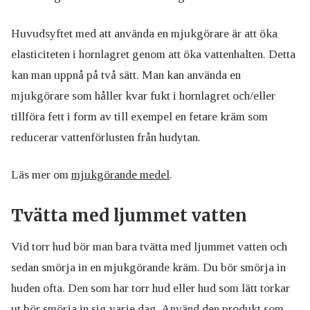
Huvudsyftet med att använda en mjukgörare är att öka
elasticiteten i hornlagret genom att öka vattenhalten. Detta
kan man uppnå på två sätt. Man kan använda en
mjukgörare som håller kvar fukt i hornlagret och/eller
tillföra fett i form av till exempel en fetare kräm som
reducerar vattenförlusten från hudytan.
Läs mer om
mjukgörande medel
.
Tvätta med ljummet vatten
Vid torr hud bör man bara tvätta med ljummet vatten och
sedan smörja in en mjukgörande kräm. Du bör smörja in
huden ofta. Den som har torr hud eller hud som lätt torkar
ut bör smörja in sig varje dag. Använd den produkt som