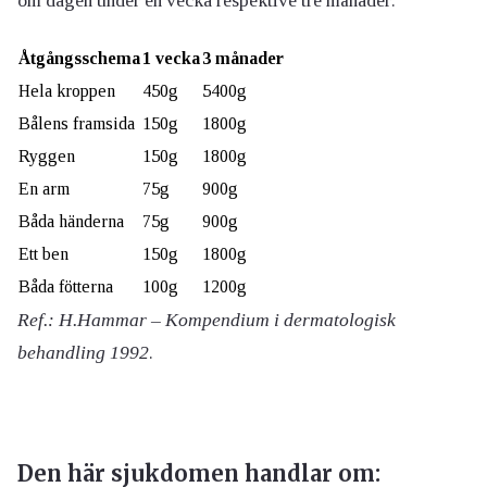
om dagen under en vecka respektive tre månader:
Åtgångsschema
1 vecka
3 månader
Hela kroppen
450g
5400g
Bålens framsida
150g
1800g
Ryggen
150g
1800g
En arm
75g
900g
Båda händerna
75g
900g
Ett ben
150g
1800g
Båda fötterna
100g
1200g
Ref.: H.Hammar – Kompendium i dermatologisk
behandling 1992
.
Den här sjukdomen handlar om: