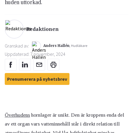
huden uttorkad.
Redaktionen
Granskad av:
Anders Hallén
, Hudläkare
Uppdaterad: 7 november, 2024
Prenumerera på nyhetsbrev
Överhudens
hornlager är unikt. Den är kroppens enda del
av ett organ vars vatteninnehåll står i direkt relation till
atmosfärens fuktighet. Vid låg luftfuktighet minskar