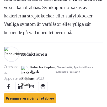
vuxna kan drabbas. Svinkoppor orsakas av
bakterierna streptokocker eller stafylokocker.
Vanliga symtom är varblåsor eller ytliga sår
beroende på vad utbrottet beror på.
Redaktionen
Granskad
Rebecka Kaplan
, Chefredaktör, Specialistläkare i
Sturk
gynekologi/obstetrik
av:
Uppdaterad: 15 maj, 2023
Prenumerera på nyhetsbrev