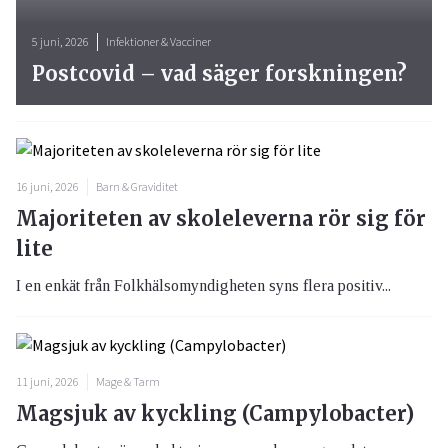
5 juni, 2026
Infektioner & Vacciner
Postcovid – vad säger forskningen?
16 juni, 2026
Barn & Graviditet
Majoriteten av skoleleverna rör sig för
lite
I en enkät från Folkhälsomyndigheten syns flera positiv...
11 juni, 2026
Mage & Tarm
Magsjuk av kyckling (Campylobacter)