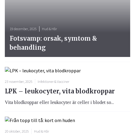
19 december, 2025
Hud & Hår
Fotsvamp: orsak, symtom &
behandling
23 november, 2025
Infektioner & Vacciner
LPK – leukocyter, vita blodkroppar
Vita blodkroppar eller leukocyter är celler i blodet so...
20 oktober, 2025
Hud & Hår