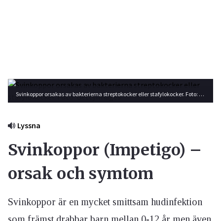
Svinkoppor orsakas av bakterierna streptokocker eller stafylokocker. Foto: GettyImages
Lyssna
Svinkoppor (Impetigo) –
orsak och symtom
Svinkoppor är en mycket smittsam hudinfektion
som främst drabbar barn mellan 0-12 år men även