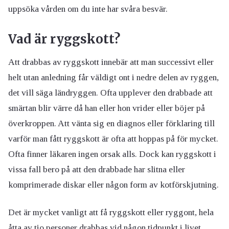
uppsöka vården om du inte har svåra besvär.
Vad är ryggskott?
Att drabbas av ryggskott innebär att man successivt eller
helt utan anledning får väldigt ont i nedre delen av ryggen,
det vill säga ländryggen. Ofta upplever den drabbade att
smärtan blir värre då han eller hon vrider eller böjer på
överkroppen. Att vänta sig en diagnos eller förklaring till
varför man fått ryggskott är ofta att hoppas på för mycket.
Ofta finner läkaren ingen orsak alls. Dock kan ryggskott i
vissa fall bero på att den drabbade har slitna eller
komprimerade diskar eller någon form av kotförskjutning.
Det är mycket vanligt att få ryggskott eller ryggont, hela
åtta av tio personer drabbas vid någon tidpunkt i livet.