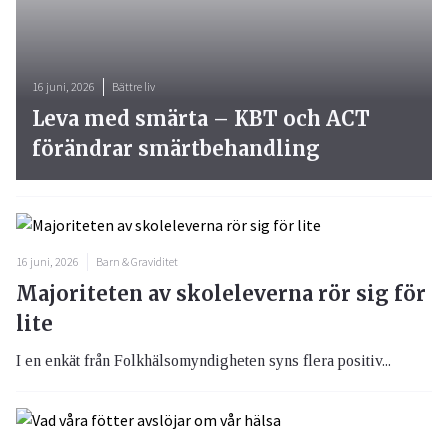
16 juni, 2026
Bättre liv
Leva med smärta – KBT och ACT
förändrar smärtbehandling
16 juni, 2026
Barn & Graviditet
Majoriteten av skoleleverna rör sig för
lite
I en enkät från Folkhälsomyndigheten syns flera positiv...