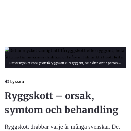
Det är mycket vanligt att få ryggskott eller ryggont, hela åtta av tio personer drabbas vid någon tidpunkt i livet. Foto: Shutterstock
Lyssna
Ryggskott – orsak,
symtom och behandling
Ryggskott drabbar varje år många svenskar. Det