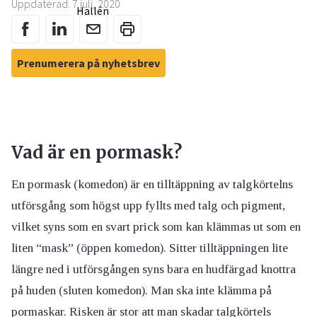
Uppdaterad: 7 juli, 2020
Prenumerera på nyhetsbrev
Vad är en pormask?
En pormask (komedon) är en tilltäppning av talgkörtelns
utförsgång som högst upp fyllts med talg och pigment,
vilket syns som en svart prick som kan klämmas ut som en
liten “mask” (öppen komedon). Sitter tilltäppningen lite
längre ned i utförsgången syns bara en hudfärgad knottra
på huden (sluten komedon). Man ska inte klämma på
pormaskar. Risken är stor att man skadar talgkörtels