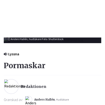
Ⓒ Anders Hallén, hudläkare Foto: Shutterstock
Lyssna
Pormaskar
Redaktionen
Granskad av:
Anders Hallén
, Hudläkare