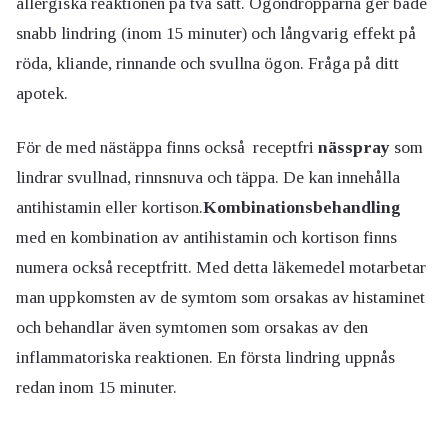
allergiska reaktionen på två sätt. Ögondropparna ger både
snabb lindring (inom 15 minuter) och långvarig effekt på
röda, kliande, rinnande och svullna ögon. Fråga på ditt
apotek.
För de med nästäppa finns också receptfri
nässpray
som
lindrar svullnad, rinnsnuva och täppa. De kan innehålla
antihistamin eller kortison.
Kombinationsbehandling
med en kombination av antihistamin och kortison finns
numera också receptfritt. Med detta läkemedel motarbetar
man uppkomsten av de symtom som orsakas av histaminet
och behandlar även symtomen som orsakas av den
inflammatoriska reaktionen. En första lindring uppnås
redan inom 15 minuter.