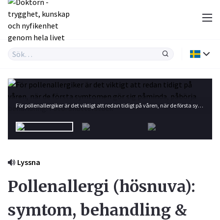
För pollenallergiker är det viktigt att redan tidigt på våren, när de första symtomen gör sig påminda, påbörja behandling. Foto: Shutterstock
Lyssna
Pollenallergi (hösnuva):
symtom, behandling &