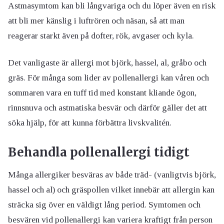
Astmasymtom kan bli långvariga och du löper även en risk
att bli mer känslig i luftrören och näsan, så att man
reagerar starkt även på dofter, rök, avgaser och kyla.
Det vanligaste är allergi mot björk, hassel, al, gråbo och
gräs. För många som lider av pollenallergi kan våren och
sommaren vara en tuff tid med konstant kliande ögon,
rinnsnuva och astmatiska besvär och därför gäller det att
söka hjälp, för att kunna förbättra livskvalitén.
Behandla pollenallergi tidigt
Många allergiker besväras av både träd- (vanligtvis björk,
hassel och al) och gräspollen vilket innebär att allergin kan
sträcka sig över en väldigt lång period. Symtomen och
besvären vid pollenallergi kan variera kraftigt från person