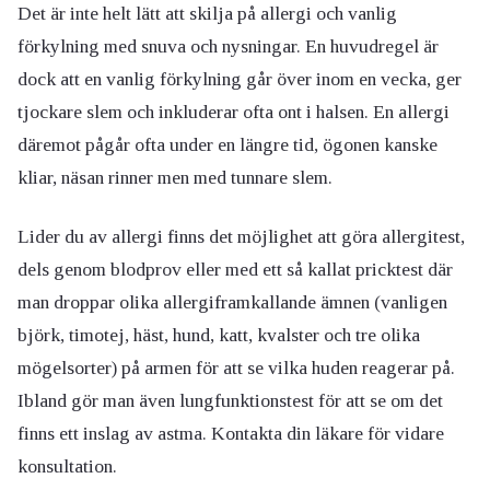
Det är inte helt lätt att skilja på allergi och vanlig
förkylning med snuva och nysningar. En huvudregel är
dock att en vanlig förkylning går över inom en vecka, ger
tjockare slem och inkluderar ofta ont i halsen. En allergi
däremot pågår ofta under en längre tid, ögonen kanske
kliar, näsan rinner men med tunnare slem.
Lider du av allergi finns det möjlighet att göra allergitest,
dels genom blodprov eller med ett så kallat pricktest där
man droppar olika allergiframkallande ämnen (vanligen
björk, timotej, häst, hund, katt, kvalster och tre olika
mögelsorter) på armen för att se vilka huden reagerar på.
Ibland gör man även lungfunktionstest för att se om det
finns ett inslag av astma. Kontakta din läkare för vidare
konsultation.