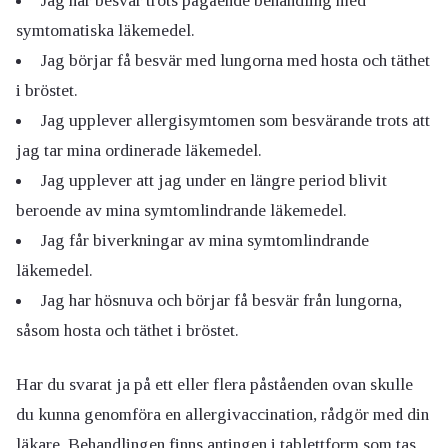
Jag har besvär trots pågående behandling med
symtomatiska läkemedel.
Jag börjar få besvär med lungorna med hosta och täthet
i bröstet.
Jag upplever allergisymtomen som besvärande trots att
jag tar mina ordinerade läkemedel.
Jag upplever att jag under en längre period blivit
beroende av mina symtomlindrande läkemedel.
Jag får biverkningar av mina symtomlindrande
läkemedel.
Jag har hösnuva och börjar få besvär från lungorna,
såsom hosta och täthet i bröstet.
Har du svarat ja på ett eller flera påståenden ovan skulle
du kunna genomföra en allergivaccination, rådgör med din
läkare. Behandlingen finns antingen i tablettform som tas