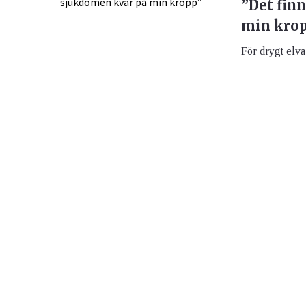
”Det finn
min kro
För drygt elva 