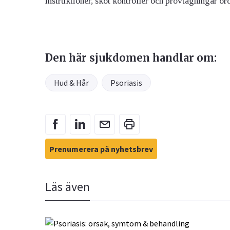
instruktioner, sköt kontroller och provtagningar ord
Den här sjukdomen handlar om:
Hud & Hår
Psoriasis
Prenumerera på nyhetsbrev
Läs även