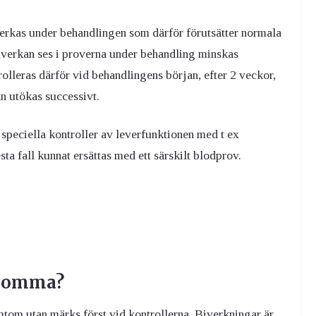
verkas under behandlingen som därför förutsätter normala
åverkan ses i proverna under behandling minskas
olleras därför vid behandlingens början, efter 2 veckor,
an utökas successivt.
 speciella kontroller av leverfunktionen med t ex
sta fall kunnat ersättas med ett särskilt blodprov.
pkomma?
tom utan märks först vid kontrollerna. Biverkningar är