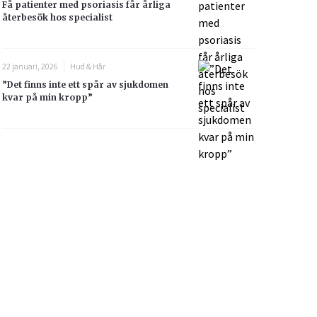
Få patienter med psoriasis får årliga
återbesök hos specialist
22 januari, 2026
Hud & Hår
”Det finns inte ett spår av sjukdomen
kvar på min kropp”