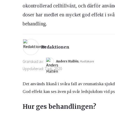
okontrollerad celltillväxt, och därför anvä
doser har medlet en mycket god effekt i svår
Ögon & Öron
Övervikt
behandling.
Redaktionen
Granskad av:
Anders Hallén
, Hudläkare
Uppdaterad: 7 juli, 2020
Det används likaså i svåra fall av reumatiska sjukd
God effekt kan ses även på svår ledsjukdom vid psori
Hur ges behandlingen?