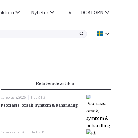
oktorn
Nyheter
TV
DOKTORN
Hjärnan & Nerver
Infektioner &
Vacciner
Hjärta & Kärl
din
e besvara
Hud & Hår
ar
n
Relaterade artiklar
Rökavvänjning
Sex & Samliv
16 februari, 2026
Hud & Hår
Rörelseapparaten
Sömn & Stress
Psoriasis: orsak, symtom & behandling
icy.
22 januari, 2026
Hud & Hår