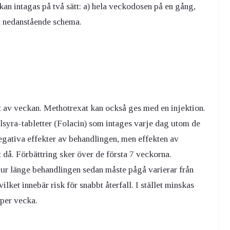
an intagas på två sätt: a) hela veckodosen på en gång,
 ex nedanstående schema.
tet av veckan. Methotrexat kan också ges med en injektion.
syra-tabletter (Folacin) som intages varje dag utom de
egativa effekter av behandlingen, men effekten av
då. Förbättring sker över de första 7 veckorna.
Hur länge behandlingen sedan måste pågå varierar från
vilket innebär risk för snabbt återfall. I stället minskas
per vecka.