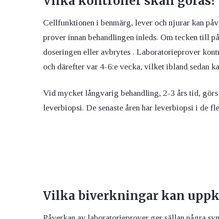
Vilka kontroller skall göras?
Cellfunktionen i benmärg, lever och njurar kan på
prover innan behandlingen inleds. Om tecken till p
doseringen eller avbrytes . Laboratorieprover kontr
och därefter var 4-6:e vecka, vilket ibland sedan k
Vid mycket långvarig behandling, 2-3 års tid, görs
leverbiopsi. De senaste åren har leverbiopsi i de fle
Vilka biverkningar kan up
Påverkan av laboratorieprover ger sällan några sym