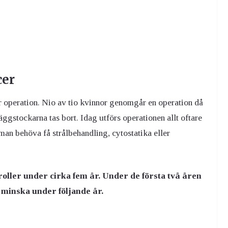
cer
 operation. Nio av tio kvinnor genomgår en operation då
gstockarna tas bort. Idag utförs operationen allt oftare
 man behöva få strålbehandling, cytostatika eller
oller under cirka fem år. Under de första två åren
t minska under följande år.