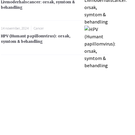
Livmoderhalscancer: orsak, symtom &
behandling
14 november, 2024
Cancer
HPV (Humant papillomvirus): orsak,
symtom & behandling