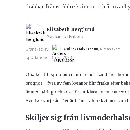
drabbar främst äldre kvinnor och är ovanlig
Ögon & Öron
Övervikt
Elisabeth Berglund
Medicinsk skribent
Granskad av:
Anders Halvarsson
, Allmänläkare
Uppdaterad: 3 maj, 2023
Orsaken till sjukdomen är inte helt känd men hormo
prognos – fyra av fem kvinnor blir friska efter beh
är med näring och kost för att klara av en cancerbe
Sverige varje år. Det är främst äldre kvinnor som h
Skiljer sig från livmoderhal