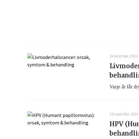
18 december, 2024
Livmoder
behandl
Varje år får d
14 november, 2024
HPV (Hum
behandl