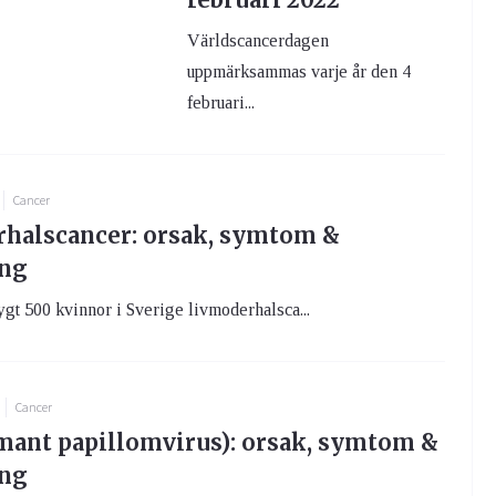
Världscancerdagen
uppmärksammas varje år den 4
februari...
Cancer
halscancer: orsak, symtom &
ing
rygt 500 kvinnor i Sverige livmoderhalsca...
Cancer
ant papillomvirus): orsak, symtom &
ing