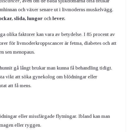
alscancer
, även om de båda sjukdomarna ofta brukar
emhinnan och växer senare ut i livmoderns muskelvägg.
ockar, slida, lungor
och
lever.
ga olika faktorer kan vara av betydelse. I 85 procent av
torer för livmoderkroppscancer är fetma, diabetes och att
t en sen menopaus.
nnit gå långt brukar man kunna få behandling tidigt.
örsta vikt att söka gynekolog om blödningar eller
tat att få mens.
dningar eller missfärgade flytningar. Ibland kan man
 magen eller ryggen.