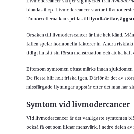
Livmodercancer skiljer sig mycket från
livmoderh
blandas ihop. Livmodercancer startar i livmodersl
Tumörcellerna kan spridas till
lymfkörtlar, äggst
Orsaken till livmoderscancer är inte helt känd. Mån
fallen spelar hormonella faktorer in. Andra riskfak
tidigt ha fått sin första menstruation och att ha haf
Eftersom symtomen oftast märks innan sjukdomen hu
De flesta blir helt friska igen. Därför är det av st
missfärgade flytningar uppstår efter det man har slu
Symtom vid livmodercancer
Vid livmodercancer är det vanligaste symtomen blö
också få ont som liknar mensvärk, i nedre delen av