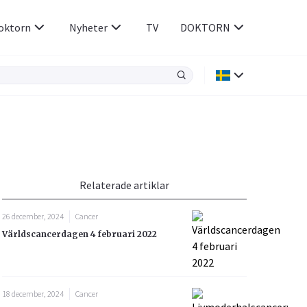
oktorn
Nyheter
TV
DOKTORN
Hjärnan & Nerver
Infektioner &
Vacciner
Hjärta & Kärl
din
e besvara
Hud & Hår
ar
n
Relaterade artiklar
Rökavvänjning
Sex & Samliv
26 december, 2024
Cancer
Rörelseapparaten
Sömn & Stress
Världscancerdagen 4 februari 2022
icy.
18 december, 2024
Cancer