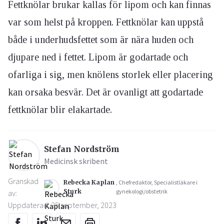
Fettknölar brukar kallas för lipom och kan finnas
var som helst på kroppen. Fettknölar kan uppstå
både i underhudsfettet som är nära huden och
djupare ned i fettet. Lipom är godartade och
ofarliga i sig, men knölens storlek eller placering
kan orsaka besvär. Det är ovanligt att godartade
fettknölar blir elakartade.
Stefan Nordström
Medicinsk skribent
Granskad
Rebecka Kaplan
, Chefredaktör, Specialistläkare i
Sturk
gynekologi/obstetrik
av:
Uppdaterad: 25 september, 2023