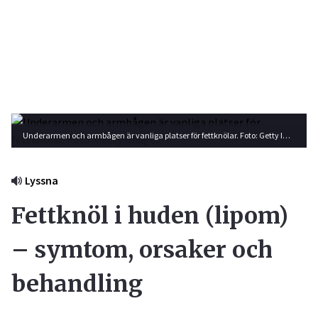
Underarmen och armbågen är vanliga platser för fettknölar. Foto: Getty Images
Lyssna
Fettknöl i huden (lipom)
– symtom, orsaker och
behandling