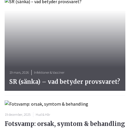
19 mars, 2026
Infektioner & Vacciner
SR (sänka) – vad betyder provsvaret?
19 december, 2025
Hud & Hår
Fotsvamp: orsak, symtom & behandling