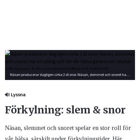
Näsan producerar dagligen cirka 2 dl snor. Näsan, slemmet och snoret har en viktig roll för vår hälsa genom att skydda luftvägarna, fukta inandningsluften och bidra till immunförsvaret. Foto: Getty Images
Lyssna
Förkylning: slem & snor
Näsan, slemmet och snoret spelar en stor roll för
vår hälsa, särskilt under förkylningstider. Här