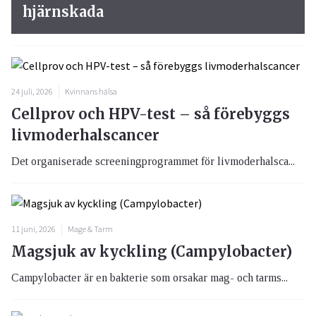
hjärnskada
24 juli, 2026
Kvinnans hälsa
Cellprov och HPV-test – så förebyggs
livmoderhalscancer
Det organiserade screeningprogrammet för livmoderhalsca...
11 juni, 2026
Mage & Tarm
Magsjuk av kyckling (Campylobacter)
Campylobacter är en bakterie som orsakar mag- och tarms...