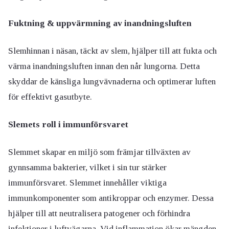
Fuktning & uppvärmning av inandningsluften
Slemhinnan i näsan, täckt av slem, hjälper till att fukta och
värma inandningsluften innan den når lungorna. Detta
skyddar de känsliga lungvävnaderna och optimerar luften
för effektivt gasutbyte.
Slemets roll i immunförsvaret
Slemmet skapar en miljö som främjar tillväxten av
gynnsamma bakterier, vilket i sin tur stärker
immunförsvaret. Slemmet innehåller viktiga
immunkomponenter som antikroppar och enzymer. Dessa
hjälper till att neutralisera patogener och förhindra
infektioner i luftvägarna. Vid inflammation ökar mängden