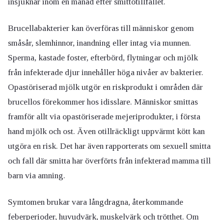
insjuknar inom en månad efter smittotillfället.
Brucellabakterier kan överföras till människor genom
småsår, slemhinnor, inandning eller intag via munnen.
Sperma, kastade foster, efterbörd, flytningar och mjölk
från infekterade djur innehåller höga nivåer av bakterier.
Opastöriserad mjölk utgör en riskprodukt i områden där
brucellos förekommer hos idisslare. Människor smittas
framför allt via opastöriserade mejeriprodukter, i första
hand mjölk och ost. Även otillräckligt uppvärmt kött kan
utgöra en risk. Det har även rapporterats om sexuell smitta
och fall där smitta har överförts från infekterad mamma till
barn via amning.
Symtomen brukar vara långdragna, återkommande
feber
perioder,
huvudvärk
, muskelvärk och
trötthet
. Om