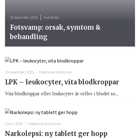
19 december, 2025
Hud & Hår
Fotsvamp: orsak, symtom &
behandling
23 november, 2025
Infektioner & Vacciner
LPK – leukocyter, vita blodkroppar
Vita blodkroppar eller leukocyter är celler i blodet so...
3 juni, 2025
Infektioner & Vacciner
Narkolepsi: ny tablett ger hopp