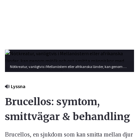
Nötkreatur, vanligtvis i Mellanöstern eller afrikanska länder, kan genom mjölk och ost smitta människor med brucellos. Foto: Getty Images
Lyssna
Brucellos: symtom,
smittvägar & behandling
Brucellos, en sjukdom som kan smitta mellan djur