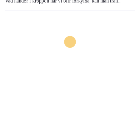
Vad händer i kroppen när vi blir förkylda, kan man trän...