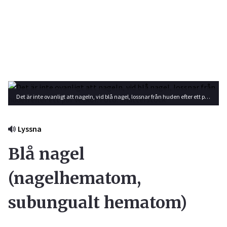
Det är inte ovanligt att nageln, vid blå nagel, lossnar från huden efter ett par veckor. Foto: Shutterstock
Lyssna
Blå nagel
(nagelhematom,
subungualt hematom)