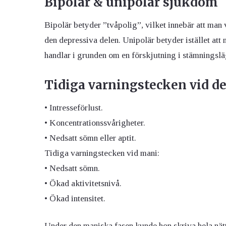
Bipolär & unipolär sjukdom
Bipolär betyder ”tvåpolig”, vilket innebär att ma
den depressiva delen. Unipolär betyder istället at
handlar i grunden om en förskjutning i stämningslä
Tidiga varningstecken vid de
• Intresseförlust.
• Koncentrationssvårigheter.
• Nedsatt sömn eller aptit.
Tidiga varningstecken vid mani:
• Nedsatt sömn.
• Ökad aktivitetsnivå.
• Ökad intensitet.
Under den maniska fasen kunde hon skriva hela nätt