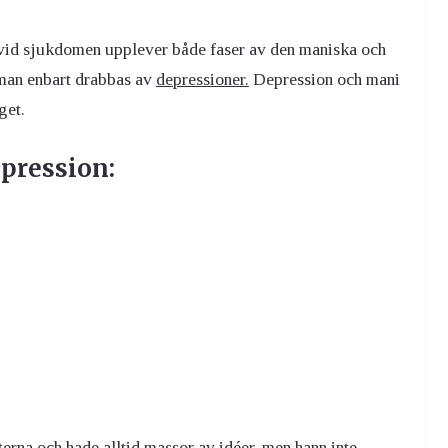
n vid sjukdomen upplever både faser av den maniska och
t man enbart drabbas av
depressioner.
Depression och mani
get.
pression:
erna och hade alltid massor av idéer, men hann inte