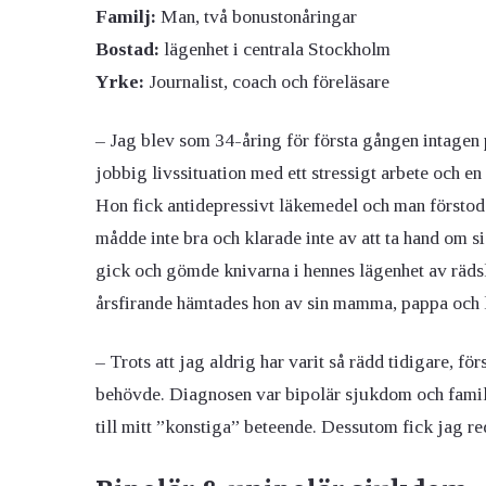
Familj:
Man, två bonustonåringar
Bostad:
lägenhet i centrala Stockholm
Yrke:
Journalist, coach och föreläsare
– Jag blev som 34-åring för första gången intagen
jobbig livssituation med ett stressigt arbete och en
Hon fick antidepressivt läkemedel och man förstod i
mådde inte bra och klarade inte av att ta hand om si
gick och gömde knivarna i hennes lägenhet av räds
årsfirande hämtades hon av sin mamma, pappa och 
– Trots att jag aldrig har varit så rädd tidigare, för
behövde. Diagnosen var bipolär sjukdom och familj 
till mitt ”konstiga” beteende. Dessutom fick jag red