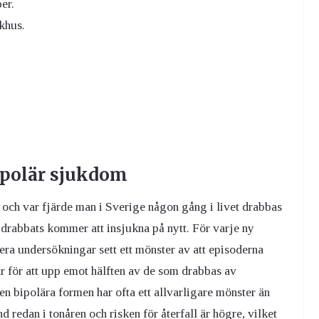
er.
khus.
ipolär sjukdom
a och var fjärde man i Sverige någon gång i livet drabbas
drabbats kommer att insjukna på nytt. För varje ny
lera undersökningar sett ett mönster av att episoderna
r för att upp emot hälften av de som drabbas av
n bipolära formen har ofta ett allvarligare mönster än
d redan i tonåren och risken för återfall är högre, vilket