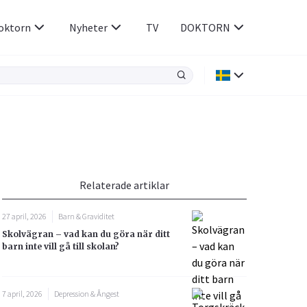
oktorn
Nyheter
TV
DOKTORN
Hjärnan & Nerver
Infektioner &
Vacciner
Hjärta & Kärl
din
e besvara
Hud & Hår
ar
n
Relaterade artiklar
Rökavvänjning
Sex & Samliv
27 april, 2026
Barn & Graviditet
Rörelseapparaten
Sömn & Stress
Skolvägran – vad kan du göra när ditt
icy.
barn inte vill gå till skolan?
7 april, 2026
Depression & Ångest