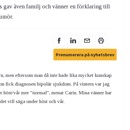
s gav även familj och vänner en förklaring till
humör.
Prenumerera på nyhetsbrev
ern, men eftersom man då inte hade lika mycket kunskap
on fick diagnosen bipolär sjukdom. På vintern var jag
er höst/vår mer ”normal”, menar Carin. Mina vänner har
det vill säga under höst och vår.