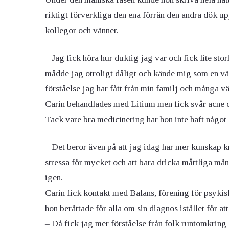
riktigt förverkliga den ena förrän den andra dök u
kollegor och vänner.
– Jag fick höra hur duktig jag var och fick lite sto
mådde jag otroligt dåligt och kände mig som en vär
förståelse jag har fått från min familj och många vä
Carin behandlades med Litium men fick svår acne 
Tack vare bra medicinering har hon inte haft något 
– Det beror även på att jag idag har mer kunskap kri
stressa för mycket och att bara dricka måttliga m
igen.
Carin fick kontakt med Balans, förening för psykisk
hon berättade för alla om sin diagnos istället för att
– Då fick jag mer förståelse från folk runtomkring 