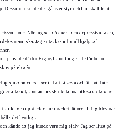
pp. Dessutom kunde det gå över styr och hon skällde ut
rhetsvansinne. När jag sen dök ner i den depressiva fasen,
delös människa. Jag är tacksam för all hjälp och
nner.
och provade därför Erginyl som fungerade för henne.
skov på elva år.
ng sjukdomen och ser till att få sova och äta, att inte
ängder alkohol, som annars skulle kunna utlösa sjukdomen
t sjuka och upptäckte hur mycket lättare allting blev när
 hålla det hemligt.
och kände att jag kunde vara mig själv. Jag ser ljust på