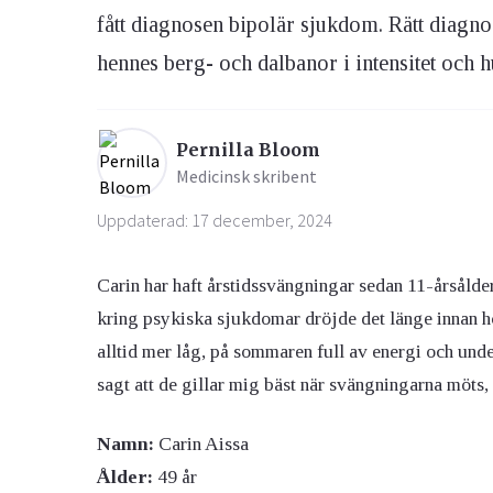
fått diagnosen bipolär sjukdom. Rätt diagno
hennes berg- och dalbanor i intensitet och 
Ögon & Öron
Övervikt
Pernilla Bloom
Medicinsk skribent
Uppdaterad: 17 december, 2024
Carin har haft årstidssvängningar sedan 11-årsåld
kring psykiska sjukdomar dröjde det länge innan h
alltid mer låg, på sommaren full av energi och und
sagt att de gillar mig bäst när svängningarna möts, 
Namn:
Carin Aissa
Ålder:
49 år