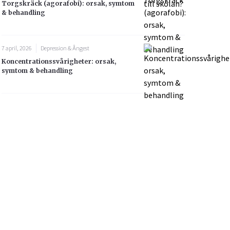
Torgskräck (agorafobi): orsak, symtom
& behandling
7 april, 2026
Depression & Ångest
Koncentrationssvårigheter: orsak,
symtom & behandling