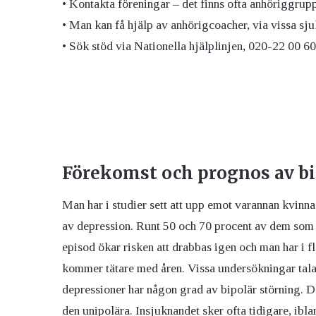
• Kontakta föreningar – det finns ofta anhöriggrupp
• Man kan få hjälp av anhörigcoacher, via vissa sju
• Sök stöd via Nationella hjälplinjen, 020-22 00 60
Förekomst och prognos av b
Man har i studier sett att upp emot varannan kvinn
av depression. Runt 50 och 70 procent av dem som 
episod ökar risken att drabbas igen och man har i f
kommer tätare med åren. Vissa undersökningar tala
depressioner har någon grad av bipolär störning. De
den unipolära. Insjuknandet sker ofta tidigare, iblan