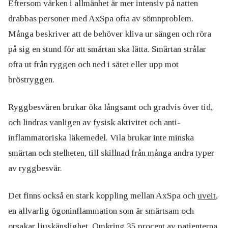
Eftersom värken i allmänhet är mer intensiv på natten
drabbas personer med AxSpa ofta av sömnproblem.
Många beskriver att de behöver kliva ur sängen och röra
på sig en stund för att smärtan ska lätta. Smärtan strålar
ofta ut från ryggen och ned i sätet eller upp mot
bröstryggen.
Ryggbesvären brukar öka långsamt och gradvis över tid,
och lindras vanligen av fysisk aktivitet och anti-
inflammatoriska läkemedel. Vila brukar inte minska
smärtan och stelheten, till skillnad från många andra typer
av ryggbesvär.
Det finns också en stark koppling mellan AxSpa och
uveit
,
en allvarlig ögoninflammation som är smärtsam och
orsakar ljuskänslighet. Omkring 35 procent av patienterna