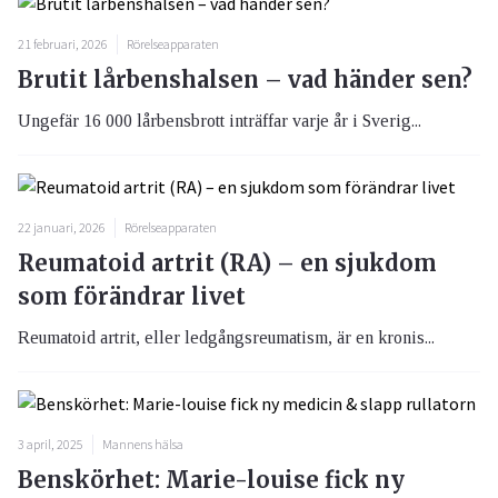
21 februari, 2026
Rörelseapparaten
Brutit lårbenshalsen – vad händer sen?
Ungefär 16 000 lårbensbrott inträffar varje år i Sverig...
22 januari, 2026
Rörelseapparaten
Reumatoid artrit (RA) – en sjukdom
som förändrar livet
Reumatoid artrit, eller ledgångsreumatism, är en kronis...
3 april, 2025
Mannens hälsa
Benskörhet: Marie-louise fick ny