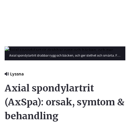
Axial spondylartrit drabbar rygg och bäcken, och ger stelhet och smärta. Foto: Shutterstock
Lyssna
Axial spondylartrit
(AxSpa): orsak, symtom &
behandling