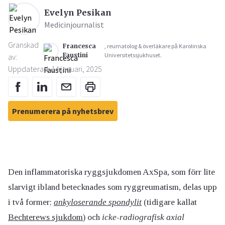
Evelyn Pesikan
Medicinjournalist
Granskad
Francesca
, reumatolog & överläkare på Karolinska
Faustini
Universitetssjukhuset.
av:
Uppdaterad: 14 januari, 2025
Prenumerera på nyhetsbrev
Den inflammatoriska ryggsjukdomen AxSpa, som förr lite
slarvigt ibland betecknades som ryggreumatism, delas upp
i två former;
ankyloserande spondylit
(tidigare kallat
Bechterews sjukdom
) och
icke-radiografisk axial