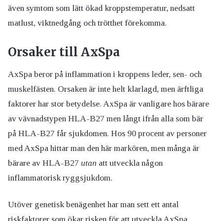
även symtom som lätt ökad kroppstemperatur, nedsatt
matlust, viktnedgång och trötthet förekomma.
Orsaker till AxSpa
AxSpa beror på inflammation i kroppens leder, sen- och
muskelfästen. Orsaken är inte helt klarlagd, men ärftliga
faktorer har stor betydelse. AxSpa är vanligare hos bärare
av vävnadstypen HLA-B27 men långt ifrån alla som bär
på HLA-B27 får sjukdomen. Hos 90 procent av personer
med AxSpa hittar man den här markören, men många är
bärare av HLA-B27
utan
att utveckla någon
inflammatorisk ryggsjukdom.
Utöver genetisk benägenhet har man sett ett antal
riskfaktorer som ökar risken för att utveckla AxSpa.