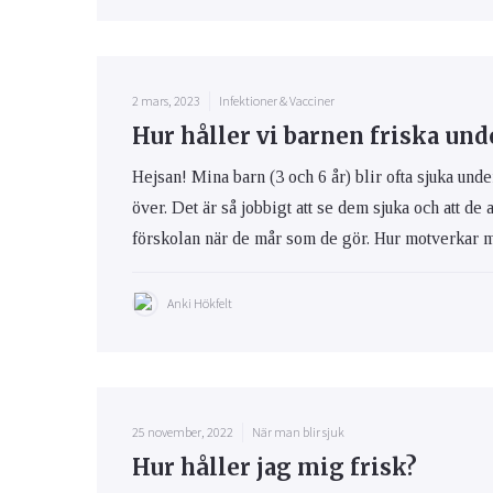
2 mars, 2023
Infektioner & Vacciner
Hur håller vi barnen friska und
Hejsan! Mina barn (3 och 6 år) blir ofta sjuka und
över. Det är så jobbigt att se dem sjuka och att de 
förskolan när de mår som de gör. Hur motverkar m
Anki Hökfelt
25 november, 2022
När man blir sjuk
Hur håller jag mig frisk?