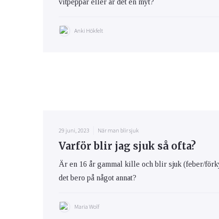
vitpeppar eller är det en myt?
Anki Hökfelt
29 juni, 2023
När man blir sjuk
Varför blir jag sjuk så ofta?
Är en 16 år gammal kille och blir sjuk (feber/för
det bero på något annat?
Maria Wolf