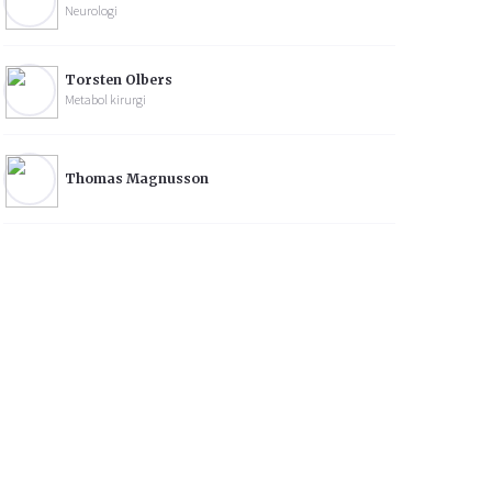
Neurologi
Torsten Olbers
Metabol kirurgi
Thomas Magnusson