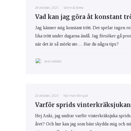
26 oktober, 2023
Sömn & Stress
Vad kan jag göra åt konstant tr
Jag känner mig konstant trött. Det spelar ingen rol
lika trött under dagarna ändå. Jag försöker gå pro
när det är så mörkt ute… Har du några tips?
Anki Hökfelt
25 oktober, 2023
När man blir sjuk
Varför sprids vinterkräksjukan
Hej Anki, jag undrar varför vinterkräksjuka sprid
året? Och hur kan jag som bäst skydda mig och min 