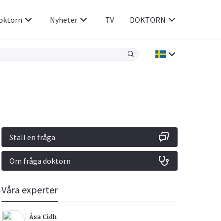
oktorn
Nyheter
TV
DOKTORN
Hjärnan & Nerver
Infektioner &
Vacciner
Hjärta & Kärl
din
e besvara
Hud & Hår
ar
n
Ställ en fråga
Rökavvänjning
Sex & Samliv
Om fråga doktorn
Rörelseapparaten
Sömn & Stress
icy.
Våra experter
Åsa Cidh