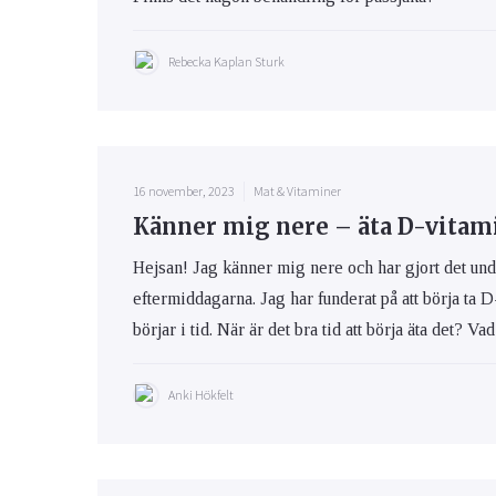
Rebecka Kaplan Sturk
Ögon & Öron
Övervikt
16 november, 2023
Mat & Vitaminer
Känner mig nere – äta D-vitam
Hejsan! Jag känner mig nere och har gjort det und
eftermiddagarna. Jag har funderat på att börja ta D
börjar i tid. När är det bra tid att börja äta det? Va
Anki Hökfelt