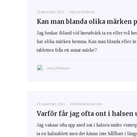
22 december, 2021
Hjärnan & Nerver
Kan man blanda olika märken p
Jag brukar ibland vid huvudvärk ta en eller två hu
har olika märken hemma. Kan man blanda eller är de
tabletten från ett annat märke?
Jenny Petersson
25 november, 2021
Infektioner & Vacciner
Varför får jag ofta ont i halsen
Jag vaknar ofta upp med ont i halsen under vinter
ta en halstablett men det känns inte hållbart i lä