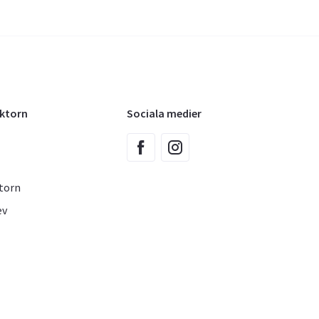
oktorn
Sociala medier
torn
ev