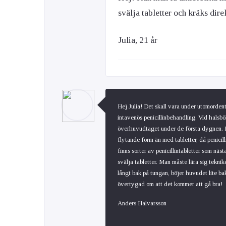
svälja tabletter och kräks dire
Ögon & Öron
Julia, 21 år
Övervikt
Hej Julia! Det skall vara under utomorden
intavenös penicillinbehandling. Vid halsb
överhuvudtaget under de första dygnen. Nä
flytande form än med tabletter, då penicil
finns sorter av penicillintabletter som nä
svälja tabletter. Man måste lära sig teknik
långt bak på tungan, böjer huvudet lite ba
övertygad om att det kommer att gå bra!
Anders Halvarsson