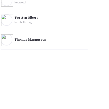
Neurologi
Torsten Olbers
Metabol kirurgi
Thomas Magnusson