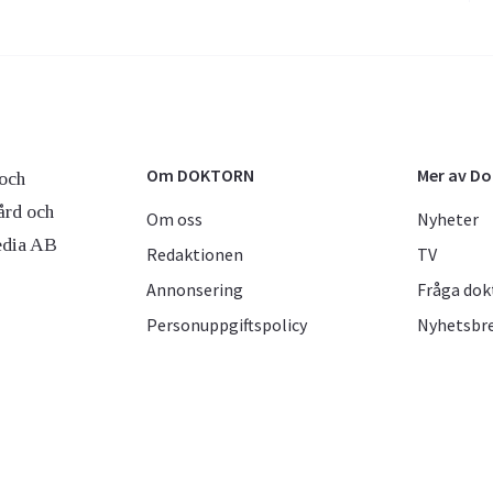
Om DOKTORN
Mer av D
och
ård och
Om oss
Nyheter
edia AB
Redaktionen
TV
Annonsering
Fråga dok
Personuppgiftspolicy
Nyhetsbr