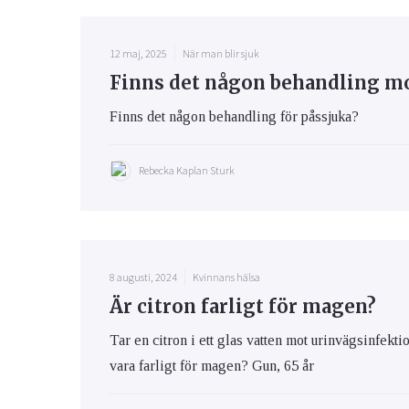
12 maj, 2025
När man blir sjuk
Finns det någon behandling mo
Finns det någon behandling för påssjuka?
Rebecka Kaplan Sturk
8 augusti, 2024
Kvinnans hälsa
Är citron farligt för magen?
Tar en citron i ett glas vatten mot urinvägsinfekti
vara farligt för magen? Gun, 65 år