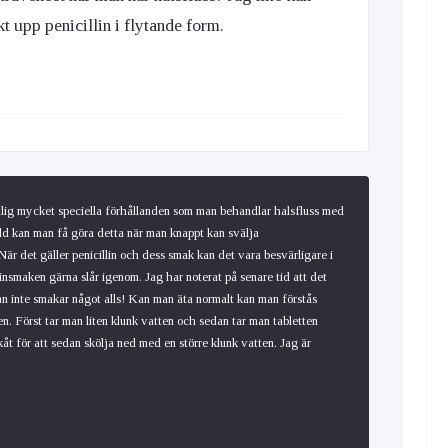
kt upp penicillin i flytande form.
tlig mycket speciella förhållanden som man behandlar halsfluss med
öld kan man få göra detta när man knappt kan svälja
r det gäller penicillin och dess smak kan det vara besvärligare i
linsmaken gärna slår igenom. Jag har noterat på senare tid att det
stan inte smakar något alls! Kan man äta normalt kan man förstås
en. Först tar man liten klunk vatten och sedan tar man tabletten
kåt för att sedan skölja ned med en större klunk vatten. Jag är