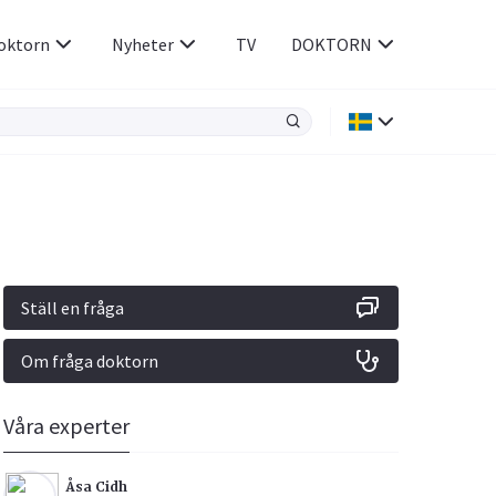
oktorn
Nyheter
TV
DOKTORN
Hjärnan & Nerver
Infektioner &
Vacciner
Hjärta & Kärl
din
e besvara
Hud & Hår
ar
n
Ställ en fråga
Rökavvänjning
Sex & Samliv
Om fråga doktorn
Rörelseapparaten
Sömn & Stress
icy.
Våra experter
Åsa Cidh