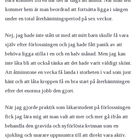
bara kommer till en när det är dags att amma. När man sen
kommer hem är man beordrad att fortsätta ligga i sängen
under en total återhämtningsperiod på sex veckor.
Nej, jag hade inte stått ut med att mitt barn skulle få vara
själv efter förlossningen och jag hade fått panik av att
behöva ligga stilla i en och en halv månad. Men jag kan
inte låta bli att också tänka att det hade varit väldigt skönt.
Att åtminstone en vecka få landa i storheten i vad som just
hänt och att låta kroppen få en bra start på återhämtningen
efter det enorma jobb den gjort.
När jag gjorde praktik som läkarstudent på förlossningen
fick jag lära mig att man valt att mer och mer gå ifrån att
behandla den gravida och nyförlösta kvinnan som en
sjukling och snarare uppmuntra till att direkt vara aktiv.