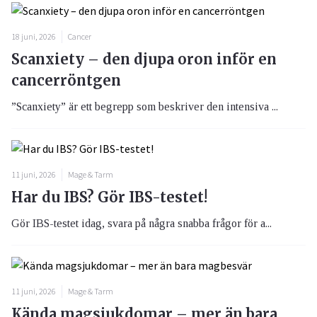
18 juni, 2026
Cancer
Scanxiety – den djupa oron inför en
cancerröntgen
”Scanxiety” är ett begrepp som beskriver den intensiva ...
11 juni, 2026
Mage & Tarm
Har du IBS? Gör IBS-testet!
Gör IBS-testet idag, svara på några snabba frågor för a...
11 juni, 2026
Mage & Tarm
Kända magsjukdomar – mer än bara