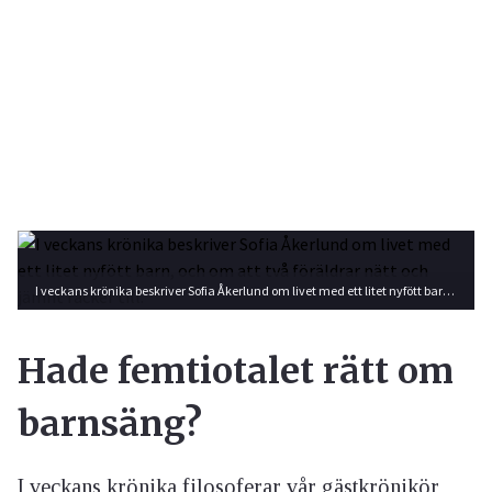
I veckans krönika beskriver Sofia Åkerlund om livet med ett litet nyfött barn, och om att två föräldrar nätt och jämnt räcker till.
Hade femtiotalet rätt om
barnsäng?
I veckans krönika filosoferar vår gästkrönikör