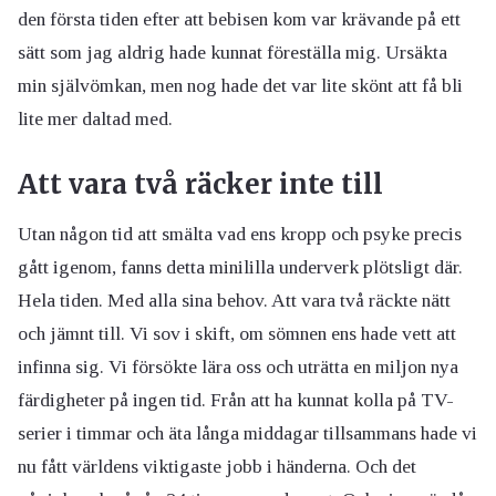
den första tiden efter att bebisen kom var krävande på ett
sätt som jag aldrig hade kunnat föreställa mig. Ursäkta
min självömkan, men nog hade det var lite skönt att få bli
lite mer daltad med.
Att vara två räcker inte till
Utan någon tid att smälta vad ens kropp och psyke precis
gått igenom, fanns detta minililla underverk plötsligt där.
Hela tiden. Med alla sina behov. Att vara två räckte nätt
och jämnt till. Vi sov i skift, om sömnen ens hade vett att
infinna sig. Vi försökte lära oss och uträtta en miljon nya
färdigheter på ingen tid. Från att ha kunnat kolla på TV-
serier i timmar och äta långa middagar tillsammans hade vi
nu fått världens viktigaste jobb i händerna. Och det