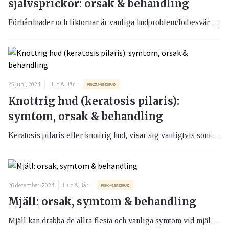
självsprickor: orsak & behandling
Förhårdnader och liktornar är vanliga hudproblem/fotbesvär som uppstår när huden utsätts för långvarigt tryck eller friktion. Hälsprickor uppstår vanligtvis när huden blir extremt torr och tjock, vilket leder till att det yttersta hudlagret spricker av sig själv. Det finns dock sätt att förebygga besvären och minska risken att behöva söka vård.
25 juni, 2024
Hud & Hår
REKOMMENDERAD
Knottrig hud (keratosis pilaris):
symtom, orsak & behandling
Keratosis pilaris eller knottrig hud, visar sig vanligtvis som små hårda knottror på utsidan av överarmar, låren eller kinderna, med en mer eller mindre tydlig rodnad omkring. Det är en vanlig och ofarlig hudåkomma som kan vara kosmetiskt störande, men den kan hanteras med rätt vård och behandling.
26 december, 2024
Hud & Hår
REKOMMENDERAD
Mjäll: orsak, symtom & behandling
Mjäll kan drabba de allra flesta och vanliga symtom vid mjäll är synbara små och vita fjäll i håret, hårbotten och på kläderna. Mjäll kan också vara förknippat med en irriterande klåda i hårbotten.