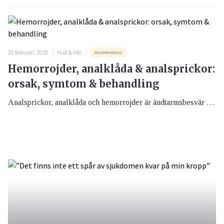
25 februari, 2025
Hud & Hår
REKOMMENDERAD
Hemorrojder, analklåda & analsprickor:
orsak, symtom & behandling
Analsprickor, analklåda och hemorrojder är ändtarmsbesvär som många drabbas av. Att gå obehandlad kan förvärra besvären.