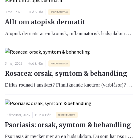
3 maj, 2023
Hud & Hår
REKOMMENDERAD
Allt om atopisk dermatit
Atopisk dermatit är en kronisk, inflammatorisk hudsjukdom som går i skov med återkommande episoder av kliande hudutslag som ger upphov till hudsprickor och hudsmärta. Att klia förvärrar eksemen och det är viktigt att stoppa den onda ”klådcirkeln”. Det finns behandling med läkemedel och atopisk dermatit smittar inte.
3 maj, 2023
Hud & Hår
REKOMMENDERAD
Rosacea: orsak, symtom & behandling
Diffus rodnad i ansiktet? Finnliknande knottror (varblåsor)? Svullnader av näsan? Har du något av dessa besvär kan du har drabbats av rosacea.
16 februari, 2026
Hud & Hår
REKOMMENDERAD
Psoriasis: orsak, symtom & behandling
Psoriasis är mycket mer än en hudsjukdom. Du som har psoriasis kan påverkas fysiskt, psykiskt och socialt men det finns hjälp att få, dels moderna behandlingar och möjlighet att samtala med din specialistläkare för att optimera just din behandling.