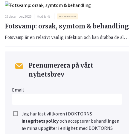
19 december, 2025
Hud & Hår
REKOMMENDERAD
Fotsvamp: orsak, symtom & behandling
Fotsvamp är en relativt vanlig infektion och kan drabba de allra flesta. Du kan enkelt själv behandla och bli av med din fotsvamp, men det är viktigt att du börjar behandlingen i tid för att undvika att besvären förvärras.
Prenumerera på vårt
nyhetsbrev
Email
Jag har läst villkoren i DOKTORNS
integritetspolicy
och accepterar behandlingen
av mina uppgifter i enlighet med DOKTORNS