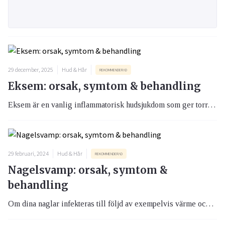
29 december, 2025
Hud & Hår
REKOMMENDERAD
Eksem: orsak, symtom & behandling
Eksem är en vanlig inflammatorisk hudsjukdom som ger torr, kliande och irriterad hud. Besvären beror på en försvagad hudbarriär och kan drabba både barn och vuxna. Med rätt behandling och en regelbunden hudvårdsrutin går det ofta att lindra symtomen och förebygga nya skov. Här får du en översikt av olika typer av eksem, vanliga symtom, orsaker samt hur eksem behandlas och förebyggs.
29 februari, 2024
Hud & Hår
REKOMMENDERAD
Nagelsvamp: orsak, symtom &
behandling
Om dina naglar infekteras till följd av exempelvis värme och svett så kan det uppstå en infektion, nagelsvamp. Behandlingen är lätt men kräver ibland tålamod och bör påbörjas tidigt för att undvika spridning.