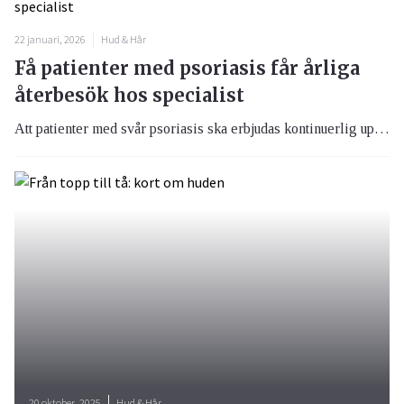
22 januari, 2026
Hud & Hår
Få patienter med psoriasis får årliga
återbesök hos specialist
Att patienter med svår psoriasis ska erbjudas kontinuerlig uppföljning är en stark rekommendation men enligt en rapport från Socialstyrelsen erbjuds endast ett fåtal av dessa patienter årliga återbesök hos specialistläkare.
20 oktober, 2025
Hud & Hår