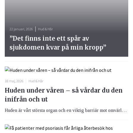
22 januari, 2026
Hud & Hår
”Det finns inte ett spår av
sjukdomen kvar på min kropp”
18 maj, 2026
Hud & Hår
Huden under våren – så vårdar du den
inifrån och ut
Huden är vårt största organ och en viktig barriär mot omvärlden, samtidigt som den speglar vår hälsa inifrån. När våren och sommaren närmar sig är det extra viktigt att skydda och stärka huden både med rätt kost och hudvård.