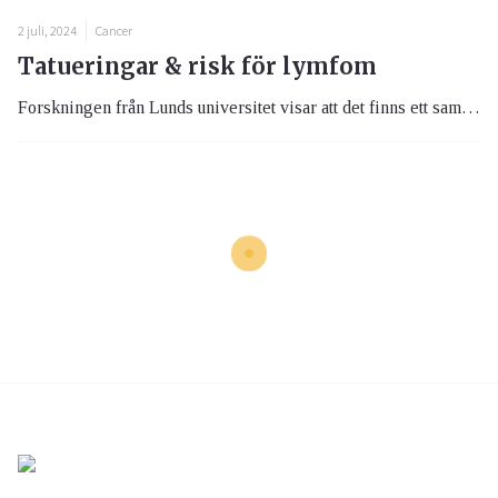
2 juli, 2024
Cancer
Tatueringar & risk för lymfom
Forskningen från Lunds universitet visar att det finns ett samband mellan tatueringar och en ökad risk för lymfom. Trots att storleken på tatueringen inte verkar spela någon roll, är det viktigt att förstå de potentiella långsiktiga hälsoeffekterna av tatueringar. Den pågående forskningen är ett viktigt steg mot att säkerställa att tatueringar är säkra för alla som vill uttrycka sin identitet genom kroppskonst.