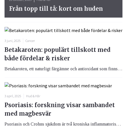
Från topp till tå: kort om huden
3 juni, 2025
Cancer
Betakaroten: populärt tillskott med
både fördelar & risker
Betakaroten, ett naturligt färgämne och antioxidant som finns i bland annat morötter, sötpotatis och grönkål, har blivit ett av de mest eftertraktade kosttillskotten i Sverige – särskilt bland unga inför sommaren. Tillskottet marknadsförs ofta som ett sätt att få en jämnare och mer gyllene solbränna samt som skydd mot solens skadliga UV-strålning. Men bakom trenden döljer sig risker, och experter varnar för missuppfattningar kring dess effekter.
3 april, 2025
Hud & Hår
Psoriasis: forskning visar sambandet
med magbesvär
Psoriasis och Crohns sjukdom är två kroniska inflammatoriska tillstånd som länge har betraktats som separata sjukdomar. Ny forskning visar dock att det kan finnas ett starkare samband mellan dessa tillstånd än man tidigare trott.