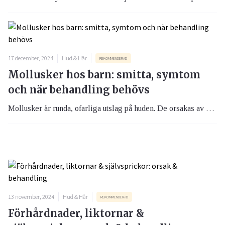
17 december, 2024
Hud & Hår
REKOMMENDERAD
Mollusker hos barn: smitta, symtom
och när behandling behövs
Mollusker är runda, ofarliga utslag på huden. De orsakas av ett virus (Molluscum contagiosum virus, MCV) och är vanligast hos barn.
13 november, 2024
Hud & Hår
REKOMMENDERAD
Förhårdnader, liktornar &