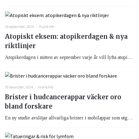
10 september, 2024
Hud & Hår
Atopiskt eksem: atopikerdagen & nya
riktlinjer
Atopikerdagen i mitten av september varje år vill lyfta atopiskt eksem, även känt som atopisk dermatit. Detta är en kronisk inflammatorisk hudsjukdom som påverkar miljontals människor världen över. Sjukdomen kännetecknas av återkommande episoder av kliande och inflammerad hud, vilket kan ha en betydande inverkan på livskvaliteten.
30 december, 2024
Hud & Hår
Brister i hudcancerappar väcker oro
bland forskare
En ny studie avslöjar allvarliga brister i mobilappar som utger sig för att upptäcka hudcancer. Forskare har funnit att många av dessa AI-drivna appar saknar väsentlig information om hur de fungerar och vilka begränsningar de har.