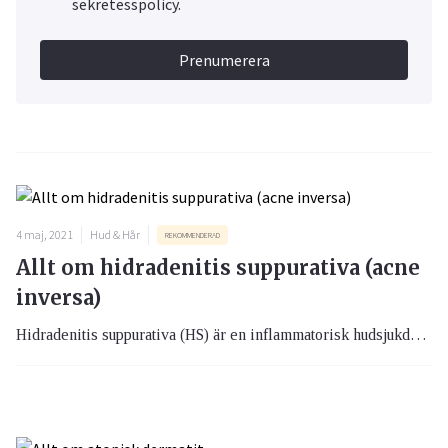
sekretesspolicy.
Prenumerera
4 maj, 2021
Hud & Hår
REKOMMENDERAD
Allt om hidradenitis suppurativa (acne
inversa)
Hidradenitis suppurativa (HS) är en inflammatorisk hudsjukdom. Sjukdomen kännetecknas av inflammation i huden och att det ofta uppstår knölar, sår och bölder. Trots att sjukdomen drabbar några procent av befolkningen är den relativt okänd.