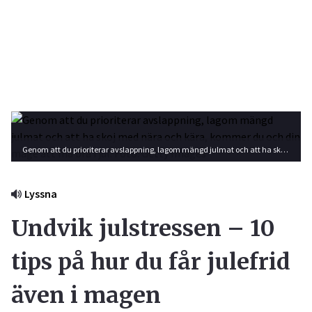
Genom att du prioriterar avslappning, lagom mängd julmat och att ha skoj med nära och kära, kommer du och din mage att må bra i jul. Foto: Getty Images
Lyssna
Undvik julstressen – 10
tips på hur du får julefrid
även i magen