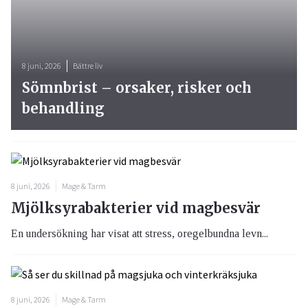
8 juni, 2026
Bättre liv
Sömnbrist – orsaker, risker och
behandling
8 juni, 2026
Mage & Tarm
Mjölksyrabakterier vid magbesvär
En undersökning har visat att stress, oregelbundna levn...
8 juni, 2026
Mage & Tarm