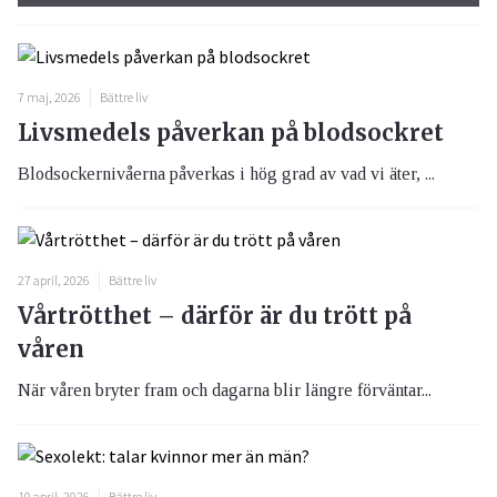
7 maj, 2026
Bättre liv
Livsmedels påverkan på blodsockret
Blodsockernivåerna påverkas i hög grad av vad vi äter, ...
27 april, 2026
Bättre liv
Vårtrötthet – därför är du trött på
våren
När våren bryter fram och dagarna blir längre förväntar...
10 april, 2026
Bättre liv