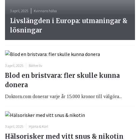
3 april, 2025
Kvinnans hälsa
Livslängden i Europa: utmaningar &
lösningar
3 april, 2025
Bättre liv
Blod en bristvara: fler skulle kunna
donera
Doktorn.com donerar varje år 15.000 kronor till välgöra...
3 april, 2025
Hjärta & Kärl
Hälsorisker med vitt snus & nikotin