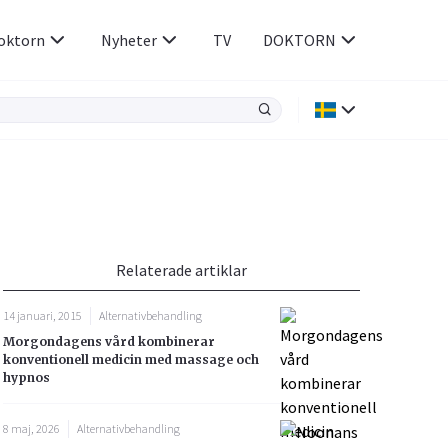
oktorn
Nyheter
TV
DOKTORN
Hjärnan & Nerver
Infektioner &
Vacciner
Hjärta & Kärl
din
e besvara
Hud & Hår
ar
n
Relaterade artiklar
Rökavvänjning
Sex & Samliv
14 januari, 2015
Alternativbehandling
Rörelseapparaten
Sömn & Stress
Morgondagens vård kombinerar
icy.
konventionell medicin med massage och
hypnos
8 maj, 2026
Alternativbehandling