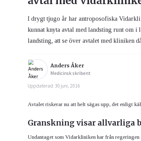
avtal med Vidarklinik
I drygt tjugo år har antroposofiska Vidark
Ögon & Öron
Övervikt
kunnat knyta avtal med landsting runt om i l
landsting, att se över avtalet med kliniken d
Anders Åker
Medicinsk skribent
Uppdaterad: 30 juni, 2016
Avtalet riskerar nu att helt sägas upp, det enligt kä
Granskning visar allvarliga b
Undantaget som Vidarkliniken har från regeringen g