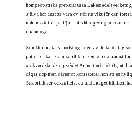
hompeopatiska preparat utan Läkemedelsverkets go
själva har ansetts vara av största vikt för den fort
månadsskiftet juni/juli i år då regeringen kommer 
undantaget.
Stockholms läns landsting är ett av de landsting so
patienter kan komma till kliniken och då främst för 
sjukvårdslandstingsrådet Anna Starbrink (L) att hon
sägas upp men däremot konstaterar hon att en nylig
Strabrink ser också helst att undantaget kliniken h