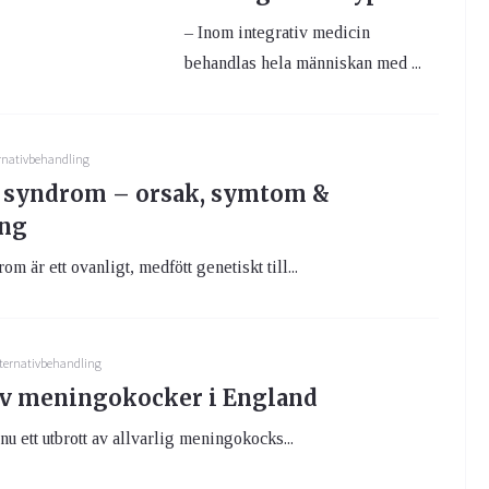
– Inom integrativ medicin
behandlas hela människan med ...
rnativbehandling
 syndrom – orsak, symtom &
ing
 är ett ovanligt, medfött genetiskt till...
ternativbehandling
av meningokocker i England
nu ett utbrott av allvarlig meningokocks...