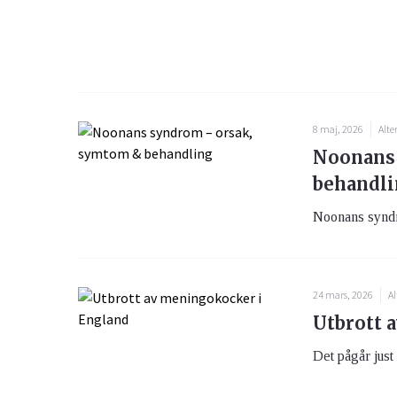
8 maj, 2026
Alte
Noonans
behandl
Noonans syndrom
24 mars, 2026
Al
Utbrott 
Det pågår just 