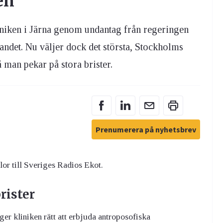
en
liniken i Järna genom undantag från regeringen
andet. Nu väljer dock det största, Stockholms
å man pekar på stora brister.
Prenumerera på nyhetsbrev
llor till Sveriges Radios Ekot.
rister
er kliniken rätt att erbjuda antroposofiska