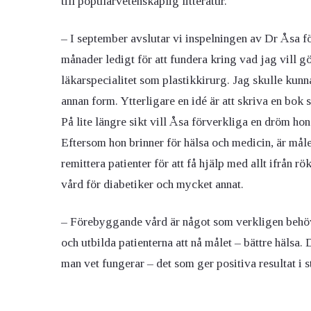
till populärvetenskaplig litteratur.
– I september avslutar vi inspelningen av Dr Åsa fö
månader ledigt för att fundera kring vad jag vill 
läkarspecialitet som plastikkirurg. Jag skulle kunn
annan form. Ytterligare en idé är att skriva en bo
På lite längre sikt vill Åsa förverkliga en dröm hon
Eftersom hon brinner för hälsa och medicin, är målet
remittera patienter för att få hjälp med allt ifrån
vård för diabetiker och mycket annat.
– Förebyggande vård är något som verkligen behövs 
och utbilda patienterna att nå målet – bättre hälsa. 
man vet fungerar – det som ger positiva resultat i s