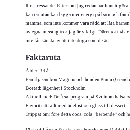
lite stressande. Eftersom jag redan har hunnit göra
karriär utan kan lägga mer energi på barn och fami
mamma, som inte kommer vara rädd att låta barnen te
av egna misstag tror jag är viktigt. Däremot måste 
inte får känsla av att inte duga som de är.
Faktaruta
Ålder:
34 år
Familj:
sambon Magnus och hunden Puma (Grand d
Bostad:
lägenhet i Stockholm
Aktuell med:
Dr Åsa, program på Svt inom hälsa o
Favoriträtt:
allt med ädelost och glass till dessert
Otippat om:
före detta coca-cola ”beroende” och ho
Visst vill Åsa gifta sig, men hur ska man få tid till