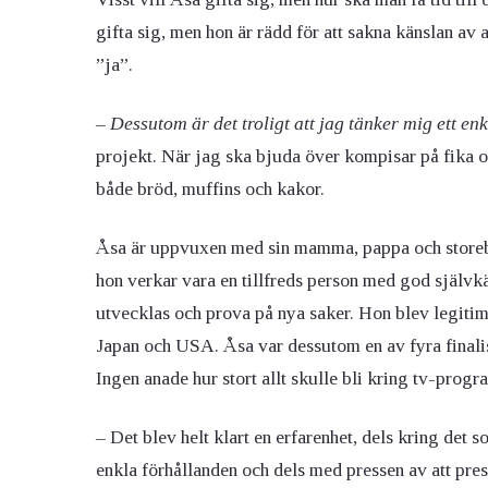
gifta sig, men hon är rädd för att sakna känslan av 
”ja”.
– Dessutom är det troligt att jag tänker mig ett enk
projekt. När jag ska bjuda över kompisar på fika oc
både bröd, muffins och kakor.
Åsa är uppvuxen med sin mamma, pappa och storebro
hon verkar vara en tillfreds person med god självkän
utvecklas och prova på nya saker. Hon blev legitim
Japan och USA. Åsa var dessutom en av fyra finali
Ingen anade hur stort allt skulle bli kring tv-prog
– Det blev helt klart en erfarenhet, dels kring det s
enkla förhållanden och dels med pressen av att prest