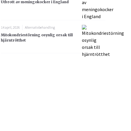
Utbrott av meningokocker i England
14 april, 2026
Alternativbehandling
Mitokondriestörning osynlig orsak till
hjärntrötthet