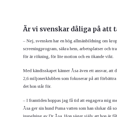
Är vi svenskar dåliga på att 
– Nej, svensken har en hög allmänbildning om krop
screeningprogram, säkra hem, arbetsplatser och traf
för är rökning, för lite motion och en ökande vikt.
Med kändisskapet känner Åsa även ett ansvar, att de
2,6 miljonerklubben som fokuserar på att förbättra f
det hon står för.
– I framtiden hoppas jag få tid att engagera mig me
Åsa ger sin hund Puma vatten som han slukar då sol
inspelning av Dr Åsa. Hon säger själv att hon är få