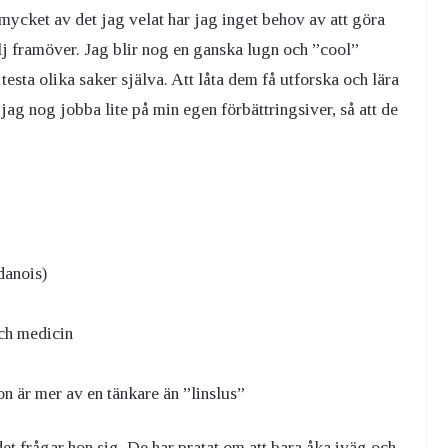
 mycket av det jag velat har jag inget behov av att göra
lj framöver. Jag blir nog en ganska lugn och ”cool”
sta olika saker själva. Att låta dem få utforska och lära
jag nog jobba lite på min egen förbättringsiver, så att de
anois)
ch medicin
n är mer av en tänkare än ”linslus”
 det frågar hon sig. De har pratat om att bara åka iväg och