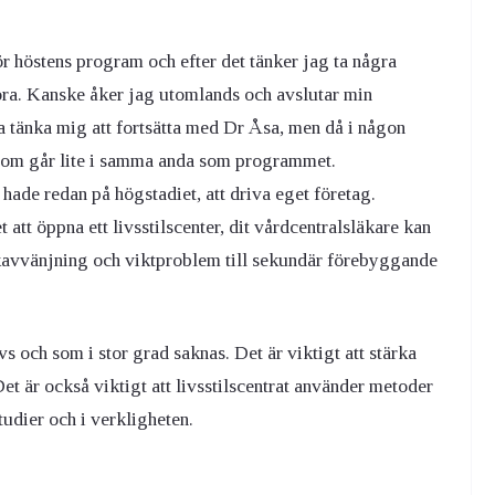
r höstens program och efter det tänker jag ta några
göra. Kanske åker jag utomlands och avslutar min
a tänka mig att fortsätta med Dr Åsa, men då i någon
k som går lite i samma anda som programmet.
 hade redan på högstadiet, att driva eget företag.
 att öppna ett livsstilscenter, dit vårdcentralsläkare kan
 rökavvänjning och viktproblem till sekundär förebyggande
och som i stor grad saknas. Det är viktigt att stärka
Det är också viktigt att livsstilscentrat använder metoder
tudier och i verkligheten.