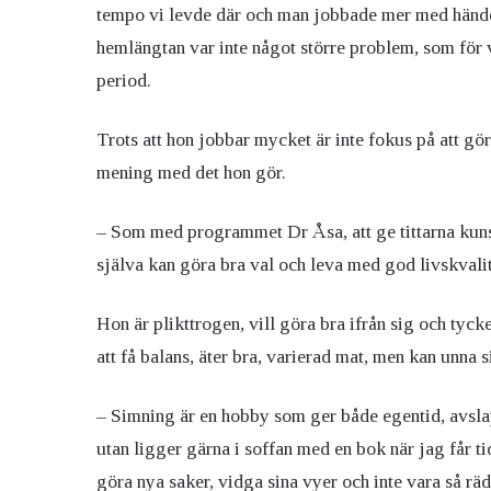
tempo vi levde där och man jobbade mer med händer
hemlängtan var inte något större problem, som för vi
period.
Trots att hon jobbar mycket är inte fokus på att göra
mening med det hon gör.
– Som med programmet Dr Åsa, att ge tittarna kuns
själva kan göra bra val och leva med god livskvalit
Hon är plikttrogen, vill göra bra ifrån sig och tycke
att få balans, äter bra, varierad mat, men kan unna s
– Simning är en hobby som ger både egentid, avsl
utan ligger gärna i soffan med en bok när jag får tid
göra nya saker, vidga sina vyer och inte vara så rä