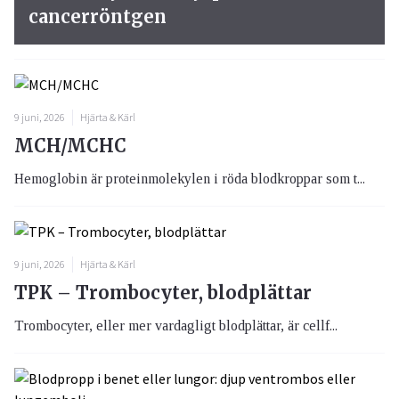
cancerröntgen
9 juni, 2026
Hjärta & Kärl
MCH/MCHC
Hemoglobin är proteinmolekylen i röda blodkroppar som t...
9 juni, 2026
Hjärta & Kärl
TPK – Trombocyter, blodplättar
Trombocyter, eller mer vardagligt blodplättar, är cellf...