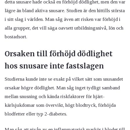
detta snusare hade också en förhöjd dödlighet, men den var
lägre än bland aktiva snusare. Studien är den hittills största
i sitt slag i världen. Man såg även att risken var förhöjd i
alla grupper, det vill säga oavsett utbildningsnivå, lön och
bostadsort.
Orsaken till förhöjd dödlighet
hos snusare inte fastslagen
Studierna kunde inte se exakt på vilket sätt som snusandet
orsakar högre dödlighet. Man såg inget tydligt samband
mellan snusning och kända riskfaktorer för hjärt-
kärlsjukdomar som övervikt, högt blodtryck, förhöjda
blodfetter eller typ 2-diabetes.
Man såg att nivån av en inflammatorisk markör i blodet till