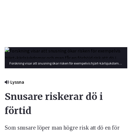
Forskning visar att snusning ökar risken för exempelvis hjärt-kärlsjukdomar och man får en förhöjd risk att dö i förtid. Foto: Shutterstock
Lyssna
Snusare riskerar dö i
förtid
Som snusare löper man högre risk att dö en för