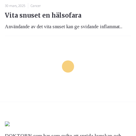
30 mars, 2025
Cancer
Vita snuset en hälsofara
Användande av det vita snuset kan ge svidande inflammat...
DOKTORN.com har som syfte att sprida kunskap och