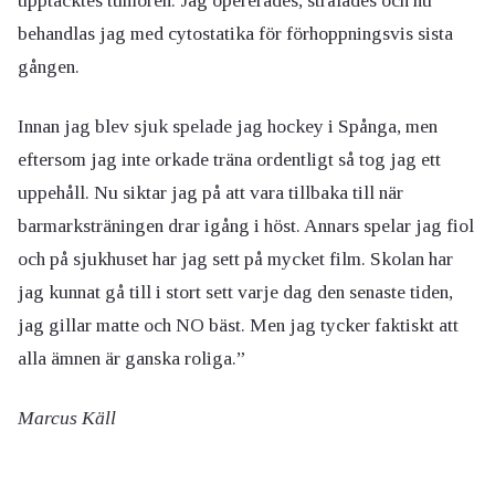
upptäcktes tumören. Jag opererades, strålades och nu
behandlas jag med cytostatika för förhoppningsvis sista
gången.
Innan jag blev sjuk spelade jag hockey i Spånga, men
eftersom jag inte orkade träna ordentligt så tog jag ett
uppehåll. Nu siktar jag på att vara tillbaka till när
barmarksträningen drar igång i höst. Annars spelar jag fiol
och på sjukhuset har jag sett på mycket film. Skolan har
jag kunnat gå till i stort sett varje dag den senaste tiden,
jag gillar matte och NO bäst. Men jag tycker faktiskt att
alla ämnen är ganska roliga.”
Marcus Käll