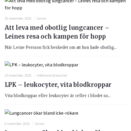
25 november, 2025
Cancer
Att leva med obotlig lungcancer –
Leines resa och kampen för hopp
När Leine Persson fick beskedet om att hon hade obotlig...
23 november, 2025
Infektioner & Vacciner
LPK – leukocyter, vita blodkroppar
Vita blodkroppar eller leukocyter är celler i blodet so...
6 november, 2025
Cancer