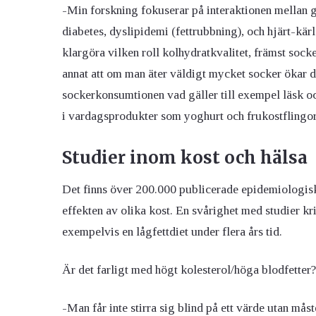
-Min forskning fokuserar på interaktionen mellan g
diabetes, dyslipidemi (fettrubbning), och hjärt-kär
klargöra vilken roll kolhydratkvalitet, främst sock
annat att om man äter väldigt mycket socker ökar d
sockerkonsumtionen vad gäller till exempel läsk 
i vardagsprodukter som yoghurt och frukostflingor
Studier inom kost och hälsa
Det finns över 200.000 publicerade epidemiologisk
effekten av olika kost. En svårighet med studier kring
exempelvis en lågfettdiet under flera års tid.
Är det farligt med högt kolesterol/höga blodfetter?
-Man får inte stirra sig blind på ett värde utan mås