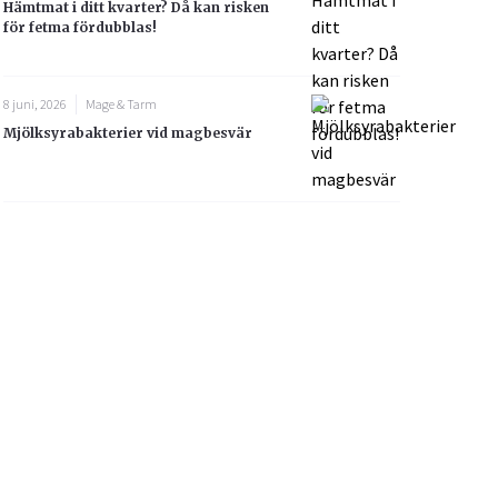
Hämtmat i ditt kvarter? Då kan risken
för fetma fördubblas!
8 juni, 2026
Mage & Tarm
Mjölksyrabakterier vid magbesvär