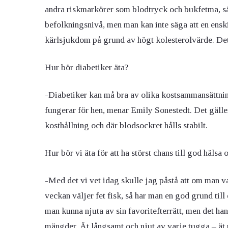
andra riskmarkörer som blodtryck och bukfetma, sä
befolkningsnivå, men man kan inte säga att en ensk
kärlsjukdom på grund av högt kolesterolvärde. Det
Hur bör diabetiker äta?
-Diabetiker kan må bra av olika kostsammansättninga
fungerar för hen, menar Emily Sonestedt. Det gäller a
kosthållning och där blodsockret hålls stabilt.
Hur bör vi äta för att ha störst chans till god hälsa 
-Med det vi vet idag skulle jag påstå att om man va
veckan väljer fet fisk, så har man en god grund til
man kunna njuta av sin favoritefterrätt, men det han
mängder. Ät långsamt och njut av varje tugga – ät 