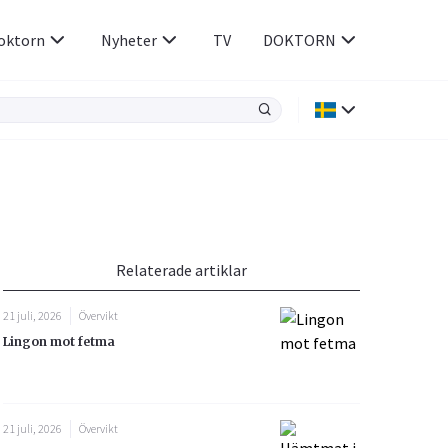
oktorn
Nyheter
TV
DOKTORN
Hjärnan & Nerver
Infektioner &
Vacciner
Hjärta & Kärl
din
e besvara
Hud & Hår
ar
n
Relaterade artiklar
Rökavvänjning
Sex & Samliv
21 juli, 2026
Övervikt
Rörelseapparaten
Sömn & Stress
Lingon mot fetma
icy.
21 juli, 2026
Övervikt