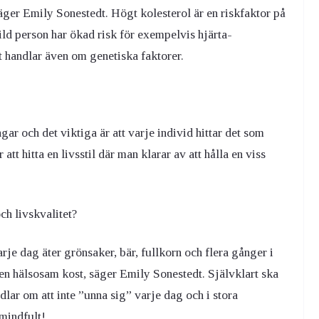
ger Emily Sonestedt. Högt kolesterol är en riskfaktor på
ild person har ökad risk för exempelvis hjärta-
 handlar även om genetiska faktorer.
r och det viktiga är att varje individ hittar det som
tt hitta en livsstil där man klarar av att hålla en viss
och livskvalitet?
rje dag äter grönsaker, bär, fullkorn och flera gånger i
l en hälsosam kost, säger Emily Sonestedt. Självklart ska
dlar om att inte ”unna sig” varje dag och i stora
mindfult!