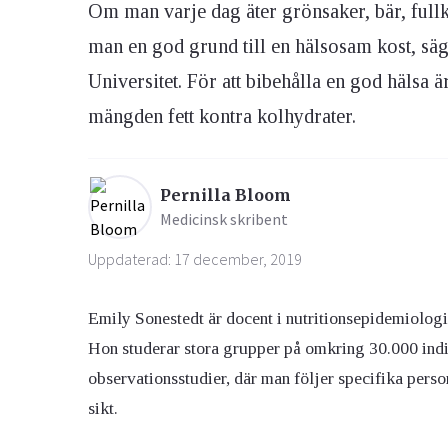
Om man varje dag äter grönsaker, bär, fullko
man en god grund till en hälsosam kost, sä
Ögon & Öron
Universitet. För att bibehålla en god hälsa är 
Övervikt
mängden fett kontra kolhydrater.
Pernilla Bloom
Medicinsk skribent
Uppdaterad: 17 december, 2019
Emily Sonestedt är docent i nutritionsepidemiologi
Hon studerar stora grupper på omkring 30.000 indivi
observationsstudier, där man följer specifika person
sikt.