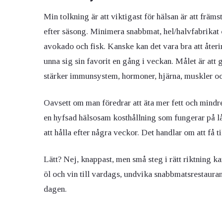
Min tolkning är att viktigast för hälsan är att främ
efter säsong. Minimera snabbmat, hel/halvfabrikat oc
avokado och fisk. Kanske kan det vara bra att återi
unna sig sin favorit en gång i veckan. Målet är att
stärker immunsystem, hormoner, hjärna, muskler oc
Oavsett om man föredrar att äta mer fett och mindre
en hyfsad hälsosam kosthållning som fungerar på lång
att hålla efter några veckor. Det handlar om att få ti
Lätt? Nej, knappast, men små steg i rätt riktning ka
öl och vin till vardags, undvika snabbmatsrestauran
dagen.